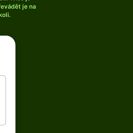
řevádět je na
oli.