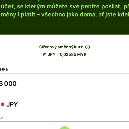
účet, se kterým můžete své peníze posílat, p
é měny i platit – všechno jako doma, ať jste kdek
Středový směnný kurz
¥1 JPY = 0,02585 MYR
stka
JPY