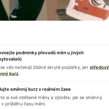
ovnejte podmínky převodů měn u jiných
kytovatelů
se vás nečekají žádné skryté poplatky, jen
středový
nný kurz
.
dujte směnný kurz v reálném čase
te si své oblíbené měny a zjistěte, jak se směnný
 v průběhu času mění.