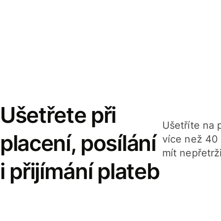
Ušetřete při
Ušetříte na p
placení, posílání
více než 40
mít nepřetrž
i přijímání plateb