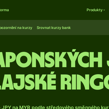
forma
Produkty
pozornění na kurzy
Srovnat kurzy bank
japonských 
ajské ring
e JPY na MYR podle středového směnného kurz