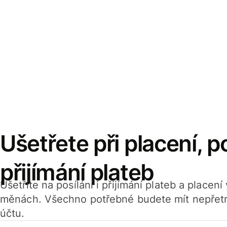
Ušetřete při placení, po
přijímání plateb
Ušetříte na posílání i přijímání plateb a placen
měnách. Všechno potřebné budete mít nepřetr
účtu.