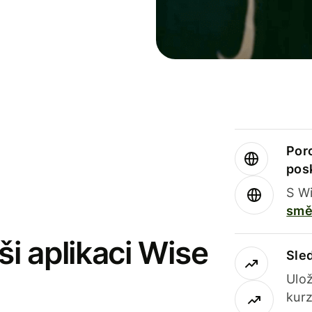
Por
pos
S Wi
smě
i aplikaci Wise
Sle
Ulož
kurz