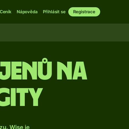
Ceník
Nápověda
Přihlásit se
Registrace
jenů na
gity
u. Wise je