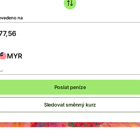
evedeno na
MYR
Poslat peníze
Sledovat směnný kurz