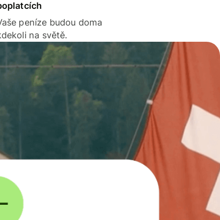
poplatcích
Vaše peníze budou doma
kdekoli na světě.