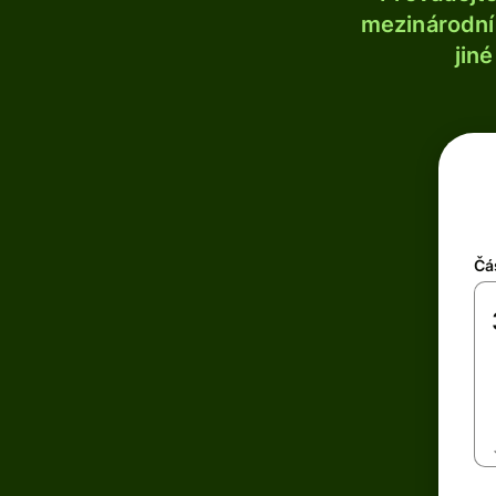
mezinárodní 
jin
Čá