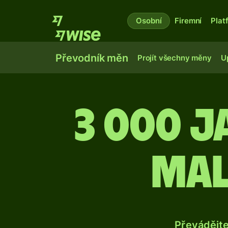
Osobní
Firemní
Plat
Převodník měn
Projít všechny měny
U
3 000 
mal
Převádějt