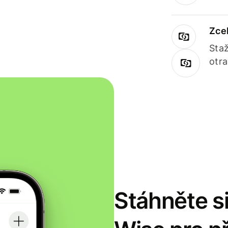
Zce
Staž
otr
Stáhněte si