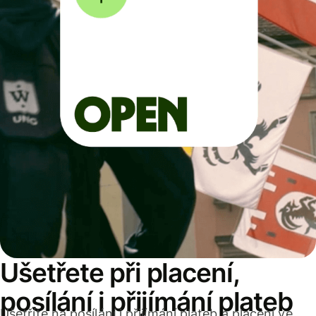
Ušetřete při placení,
posílání i přijímání plateb
Ušetříte na posílání i přijímání plateb a placení ve