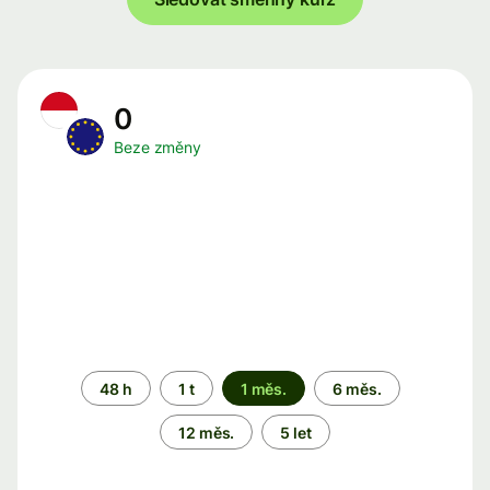
0
Beze změny
Časové
48 h
1 t
1 měs.
6 měs.
období
12 měs.
5 let