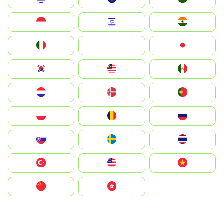
Indonesia
Israel
India
Italia
JA
Japan
South Korea
Malay
Mexico
Nederland
Norge
Portugal
Polska
România
Россия
Slovensko
Ruoŧŧa
ไทย
Türkiye
United States
Vietnam
中国
中國香港特別行政區