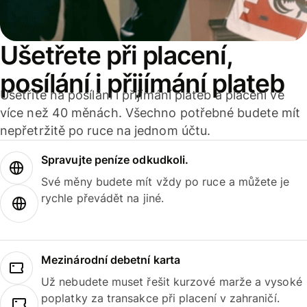
Ušetřete při placení,
posílání i přijímání plateb
Ušetříte na posílání i přijímání plateb a placení ve
více než 40 měnách. Všechno potřebné budete mít
nepřetržitě po ruce na jednom účtu.
Spravujte peníze odkudkoli.
Své měny budete mít vždy po ruce a můžete je
rychle převádět na jiné.
Mezinárodní debetní karta
Už nebudete muset řešit kurzové marže a vysoké
poplatky za transakce při placení v zahraničí.