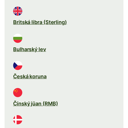
Britská libra (Sterling)
Bulharský lev
Česká koruna
Čínský jüan (RMB)