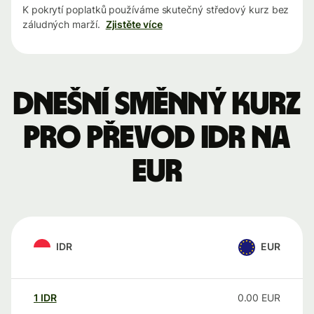
K pokrytí poplatků používáme skutečný středový kurz bez
záludných marží.
Zjistěte více
Dnešní směnný kurz
pro převod IDR na
EUR
IDR
EUR
1
IDR
0.00
EUR