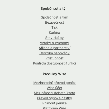
Společnost a tým
Společnost a tým
Bezpečnost
Tisk
Kariéra
Stav služby
Vztahy s investory
Afilace a partnerství
Centrum nápovědy
Přístupnost
Kontrola dostupnosti funkcí
Produkty Wise
Mezinárodní převod peněz
Wise účet
Mezinárodní debetní karta
Převod vysoké částky
Přijmout peníze
Platforma Wise