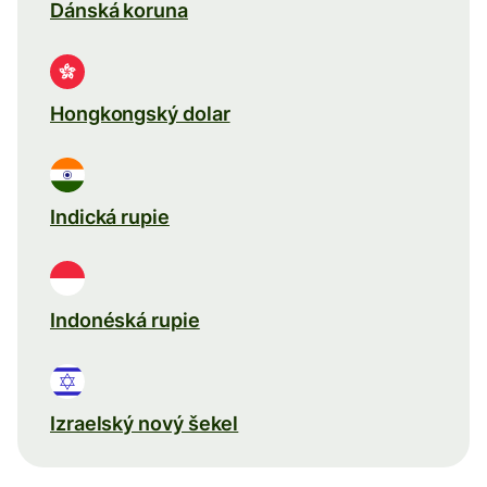
Dánská koruna
Hongkongský dolar
Indická rupie
Indonéská rupie
Izraelský nový šekel