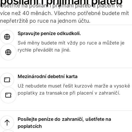
posílání i přijímání plateb
Ušetříte na posílání i přijímání plateb a placení ve
více než 40 měnách. Všechno potřebné budete mít
nepřetržitě po ruce na jednom účtu.
Spravujte peníze odkudkoli.
Své měny budete mít vždy po ruce a můžete je
rychle převádět na jiné.
Mezinárodní debetní karta
Už nebudete muset řešit kurzové marže a vysoké
poplatky za transakce při placení v zahraničí.
Posílejte peníze do zahraničí, ušetřete na
poplatcích