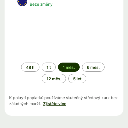
Beze změny
Časové
48 h
1 t
1 měs.
6 měs.
období
12 měs.
5 let
K pokrytí poplatků používáme skutečný středový kurz bez
záludných marží.
Zjistěte více