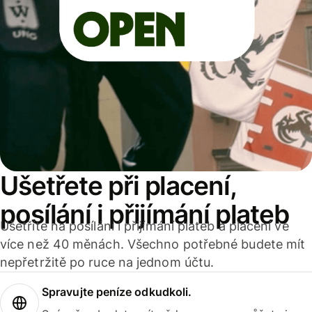
Ušetřete při placení,
posílání i přijímání plateb
Ušetříte na posílání i přijímání plateb a placení ve
více než 40 měnách. Všechno potřebné budete mít
nepřetržitě po ruce na jednom účtu.
Spravujte peníze odkudkoli.