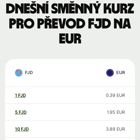
Dnešní směnný kurz
pro převod FJD na
EUR
FJD
EUR
1
FJD
0.39
EUR
5
FJD
1.95
EUR
10
FJD
3.89
EUR