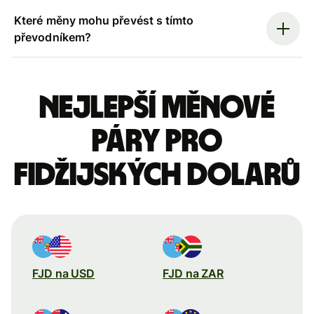
Které měny mohu převést s tímto
převodníkem?
Nejlepší měnové
páry pro
fidžijských dolarů
FJD na USD
FJD na ZAR