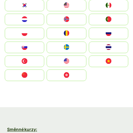
South Korea
Malay
Mexico
Nederland
Norge
Portugal
Polska
România
Россия
Slovensko
Ruoŧŧa
ไทย
Türkiye
United States
Vietnam
中国
中國香港特別行政區
Směnné kurzy: