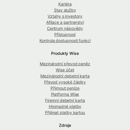
Kariéra
Stav služby
Vztahy s investory
Afilace a partnerství
Centrum nápovědy
Přístupnost
Kontrola dostupnosti funkcí
Produkty Wise
Mezinárodní převod peněz
Wise účet
Mezinárodní debetní karta
Převod vysoké částky
Přijmout peníze
Platforma Wise
Firemní debetní karta
Hromadné platby
Přijímat platby kartou
Zdroje