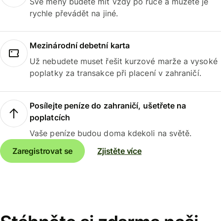
Své měny budete mít vždy po ruce a můžete je
rychle převádět na jiné.
Mezinárodní debetní karta
Už nebudete muset řešit kurzové marže a vysoké
poplatky za transakce při placení v zahraničí.
Posílejte peníze do zahraničí, ušetřete na
poplatcích
Vaše peníze budou doma kdekoli na světě.
Zaregistrovat se
Zjistěte více