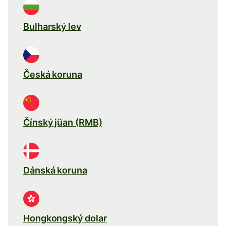
Bulharský lev
Česká koruna
Čínský jüan (RMB)
Dánská koruna
Hongkongský dolar