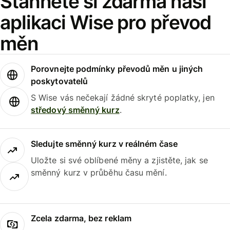
Stáhněte si zdarma naši
aplikaci Wise pro převod
měn
Porovnejte podmínky převodů měn u jiných
poskytovatelů
S Wise vás nečekají žádné skryté poplatky, jen
středový směnný kurz
.
Sledujte směnný kurz v reálném čase
Uložte si své oblíbené měny a zjistěte, jak se
směnný kurz v průběhu času mění.
Zcela zdarma, bez reklam