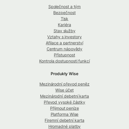
Společnost a tým
Bezpečnost
Tisk
Kariéra
Stav služby
Vztahy s investory
Afilace a partnerství
Centrum nápovědy
Přístupnost
Kontrola dostupnosti funkcí
Produkty Wise
Mezinárodní převod peněz
Wise účet
Mezinárodní debetní karta
Převod vysoké částky
Přijmout peníze
Platforma Wise
Firemní debetní karta
Hromadné platby