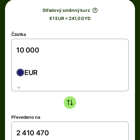
Středový směnný kurz
€1 EUR = 241,0 GYD
Částka
EUR
Převedeno na