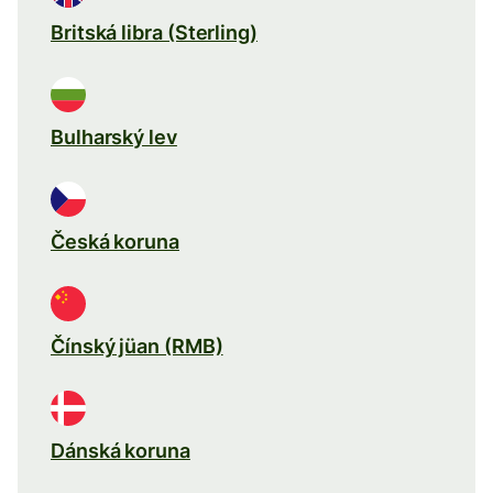
Britská libra (Sterling)
Bulharský lev
Česká koruna
Čínský jüan (RMB)
Dánská koruna