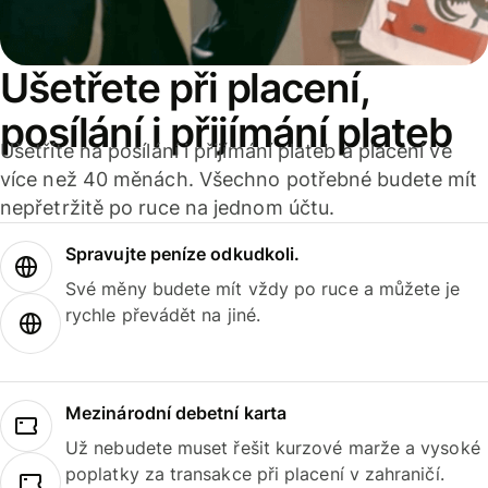
Ušetřete při placení,
posílání i přijímání plateb
Ušetříte na posílání i přijímání plateb a placení ve
více než 40 měnách. Všechno potřebné budete mít
nepřetržitě po ruce na jednom účtu.
Spravujte peníze odkudkoli.
Své měny budete mít vždy po ruce a můžete je
rychle převádět na jiné.
Mezinárodní debetní karta
Už nebudete muset řešit kurzové marže a vysoké
poplatky za transakce při placení v zahraničí.