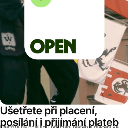
Ušetřete při placení,
posílání i přijímání plateb
Ušetříte na posílání i přijímání plateb a placení ve