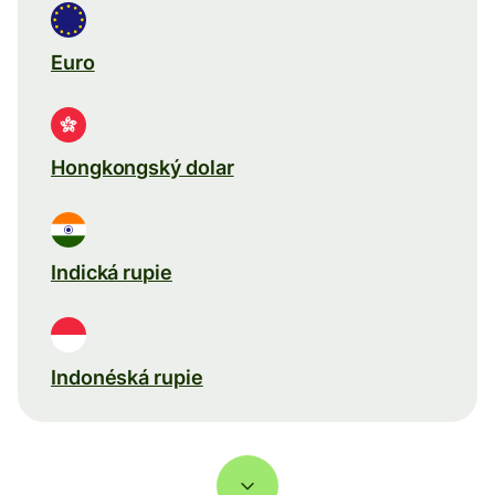
Euro
Hongkongský dolar
Indická rupie
Indonéská rupie