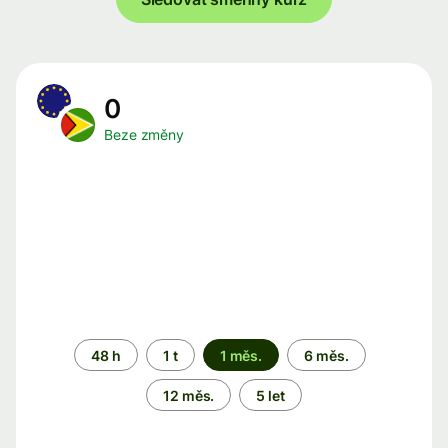
0
Beze změny
Časové
48 h
1 t
1 měs.
6 měs.
období
12 měs.
5 let