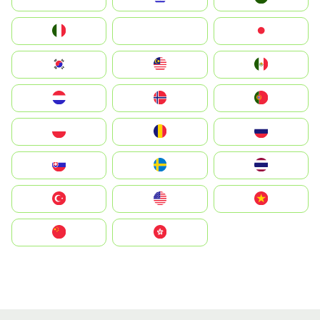
Italia
JA
Japan
South Korea
Malay
Mexico
Nederland
Norge
Portugal
Polska
România
Россия
Slovensko
Ruoŧŧa
ไทย
Türkiye
United States
Vietnam
中国
中國香港特別行政區