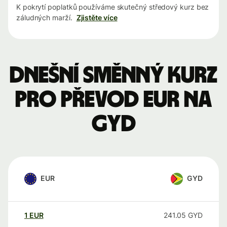
K pokrytí poplatků používáme skutečný středový kurz bez
záludných marží.
Zjistěte více
Dnešní směnný kurz
pro převod EUR na
GYD
EUR
GYD
1
EUR
241.05
GYD