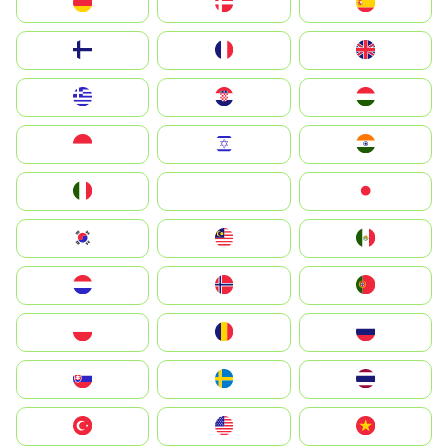
Deutschland
Denmark
España
Suomi
France
United Kingdom
Greece
Hrvatska
Magyarország
Indonesia
Israel
India
Italia
JA
Japan
South Korea
Malay
Mexico
Nederland
Norge
Portugal
Polska
România
Россия
Slovensko
Ruoŧŧa
ไทย
Türkiye
United States
Vietnam