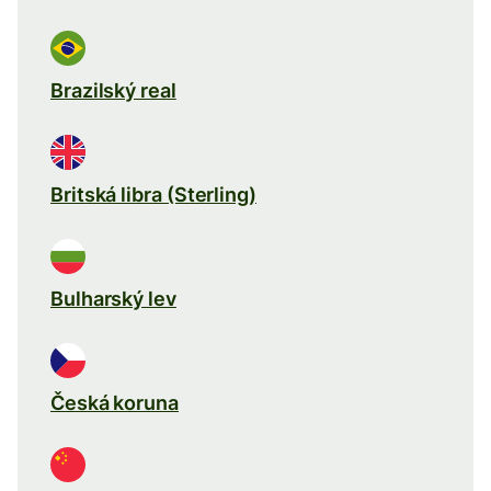
Brazilský real
Britská libra (Sterling)
Bulharský lev
Česká koruna