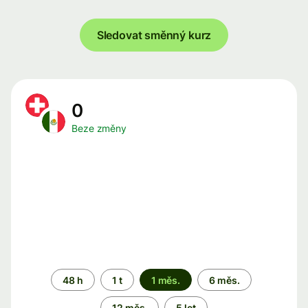
Sledovat směnný kurz
0
Beze změny
Časové
48 h
1 t
1 měs.
6 měs.
období
12 měs.
5 let