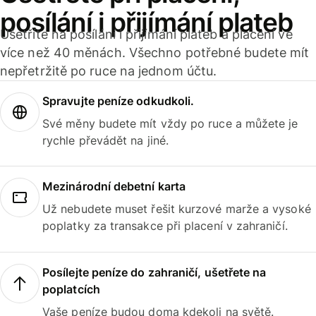
posílání i přijímání plateb
Ušetříte na posílání i přijímání plateb a placení ve
více než 40 měnách. Všechno potřebné budete mít
nepřetržitě po ruce na jednom účtu.
Spravujte peníze odkudkoli.
Své měny budete mít vždy po ruce a můžete je
rychle převádět na jiné.
Mezinárodní debetní karta
Už nebudete muset řešit kurzové marže a vysoké
poplatky za transakce při placení v zahraničí.
Posílejte peníze do zahraničí, ušetřete na
poplatcích
Vaše peníze budou doma kdekoli na světě.