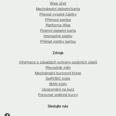
Wise účet
Mezinárodní debetní karta
Převod vysoké částky
Přijmout peníze
Platforma Wise
Firemní debetní karta
Hromadné platby
Přijímat platby kartou
Zdroje
Informace o zásadách ochrany osobních údajů
Převodník měn
Mezinárodní burzovní ticker
Swift/BIC kódy
IBAN kódy
Upozornění na kurz
Porovnat směnné kurzy
Sledujte nás