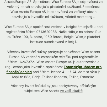
Assets Europe AS. Společnost Wise Europe SA je odpovědná za
veškerý obsah související s platebními službami. Společnost
Wise Assets Europe AS je odpovědná za veškerý obsah
související s investičními službami, včetně marketingu.
Wise Europe SA je společnost vedená v belgickém rejstříku pod
registračním číslem 0713629988. Naše sídlo je na adrese Rue
du Trône 100, 3. patro, 1050 Brusel, Belgie. Wise je platební
instituce autorizovaná v Belgii.
Všechny investiční služby poskytuje společnost Wise Assets
Europe AS vedená v estonském rejstříku pod registračním
číslem 16267372. Wise Assets Europe AS je autorizována a
regulována jako investiční společnost
Estonským úřadem pro
finanční dohled
pod číslem licence 4.1-1/174. Adresa sídla je
Kopli tn 68a, Põhja-Tallinna linnaosa, Tallinn, Estonsko.
Všechny investiční služby jsou poskytovány příslušným
subjektem Wise Assets
ve vaší lokalitě
.