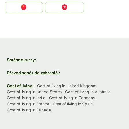
中国
中國香港特別行政區
Směnné kurzy:
Převod peněz do zahraničí:
Cost of living:
Cost of living in United Kingdom
Cost of living in United States
Cost of living in Australia
Cost of living in India
Cost of living in Germany
Cost of living in France
Cost of living in Spain
Cost of living in Canada