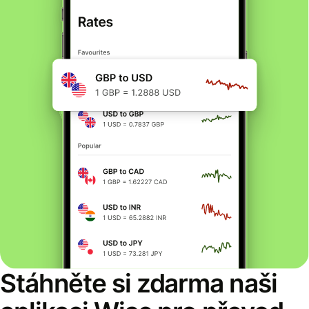
Stáhněte si zdarma naši