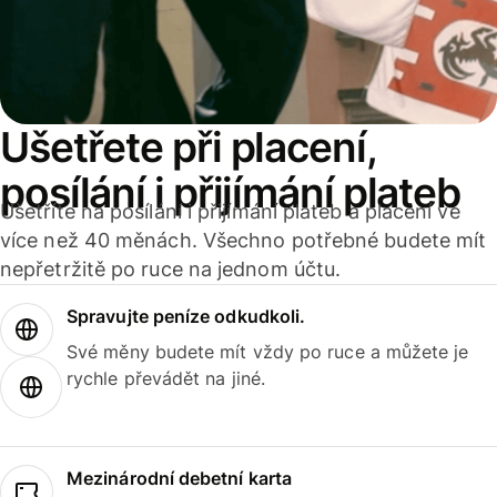
Ušetřete při placení,
posílání i přijímání plateb
Ušetříte na posílání i přijímání plateb a placení ve
více než 40 měnách. Všechno potřebné budete mít
nepřetržitě po ruce na jednom účtu.
Spravujte peníze odkudkoli.
Své měny budete mít vždy po ruce a můžete je
rychle převádět na jiné.
Mezinárodní debetní karta