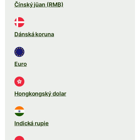
Čínský jüan (RMB)
Dánská koruna
Euro
Hongkongský dolar
Indická rupie