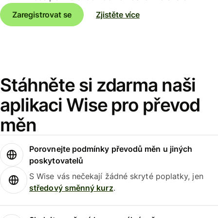
Zaregistrovat se
Zjistěte více
Stáhněte si zdarma naši
aplikaci Wise pro převod
měn
Porovnejte podmínky převodů měn u jiných
poskytovatelů
S Wise vás nečekají žádné skryté poplatky, jen
středový směnný kurz
.