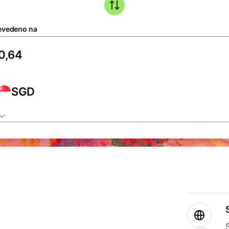
evedeno na
SGD