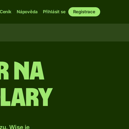
Ceník
Nápověda
Přihlásit se
Registrace
r na
olary
u. Wise je