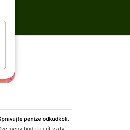
Spravujte peníze odkudkoli.
Své měny budete mít vždy