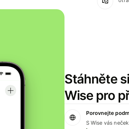
otr
Stáhněte si
Wise pro p
Porovnejte podm
S Wise vás neček