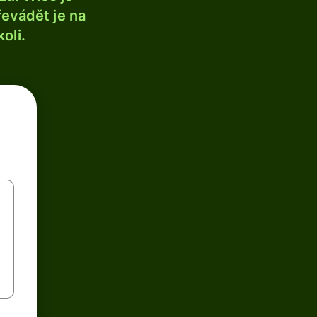
řevádět je na
oli.