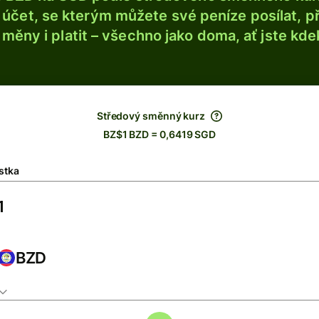
účet, se kterým můžete své peníze posílat, p
é měny i platit – všechno jako doma, ať jste kdek
Středový směnný kurz
BZ$1 BZD = 0,6419 SGD
stka
BZD