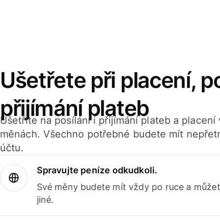
Ušetřete při placení, po
přijímání plateb
Ušetříte na posílání i přijímání plateb a placen
měnách. Všechno potřebné budete mít nepřetr
účtu.
Spravujte peníze odkudkoli.
Své měny budete mít vždy po ruce a můžete
jiné.