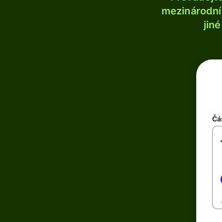
mezinárodní 
jin
Čá