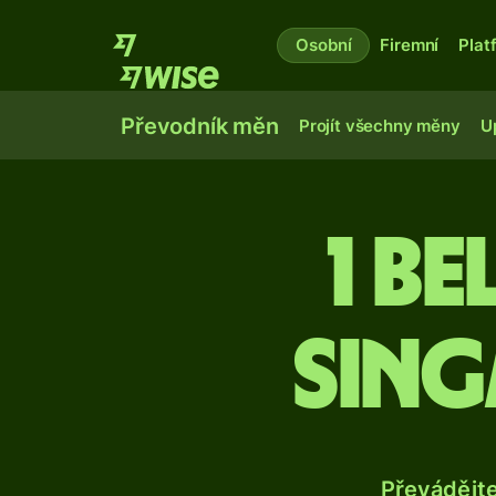
Osobní
Firemní
Plat
Převodník měn
Projít všechny měny
U
1 b
sing
Převádějt