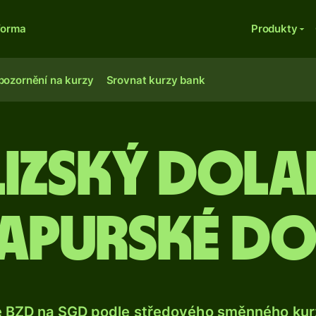
forma
Produkty
pozornění na kurzy
Srovnat kurzy bank
elizský dola
apurské d
e BZD na SGD podle středového směnného kurz