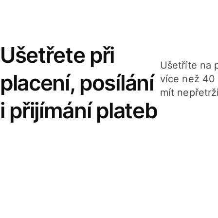
Ušetřete při
Ušetříte na p
placení, posílání
více než 40
mít nepřetrž
i přijímání plateb