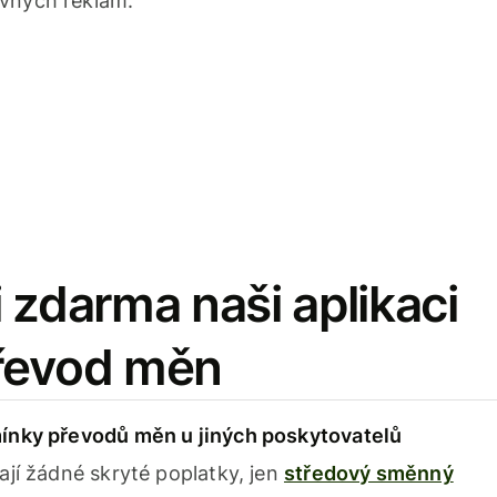
avných reklam.
 zdarma naši aplikaci
řevod měn
ínky převodů měn u jiných poskytovatelů
ají žádné skryté poplatky, jen
středový směnný