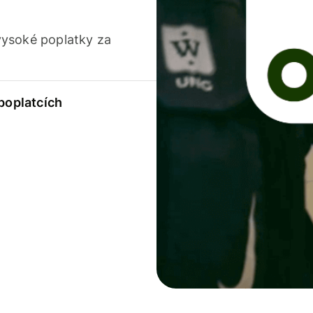
vysoké poplatky za
 poplatcích