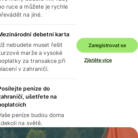
po ruce a můžete je rychle
převádět na jiné.
Mezinárodní debetní karta
Už nebudete muset řešit
Zaregistrovat se
kurzové marže a vysoké
Zjistěte více
poplatky za transakce při
placení v zahraničí.
Posílejte peníze do
zahraničí, ušetřete na
poplatcích
Vaše peníze budou doma
kdekoli na světě.