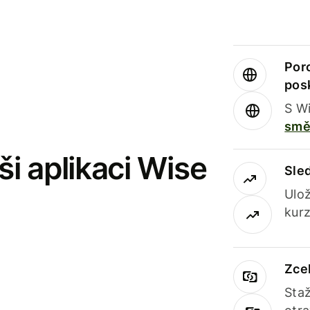
Por
pos
S Wi
smě
i aplikaci Wise
Sle
Ulož
kurz
Zce
Staž