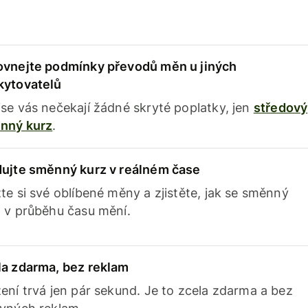
ovnejte podmínky převodů měn u jiných
kytovatelů
se vás nečekají žádné skryté poplatky, jen
středový
nný kurz
.
dujte směnný kurz v reálném čase
te si své oblíbené měny a zjistěte, jak se směnný
 v průběhu času mění.
la zdarma, bez reklam
ení trvá jen pár sekund. Je to zcela zdarma a bez