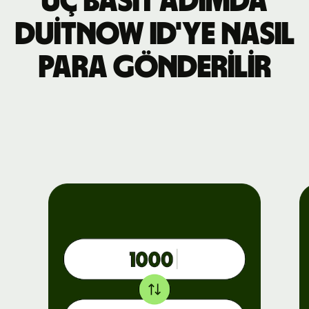
Üç basit adımda
DuitNow ID'ye nasıl
para gönderilir