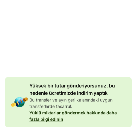
139,39 EUR
EUR tutarına dâhildir
7,86 EUR
hacim indirimi
Malezya'da yerleşik olmayıp Malezya'da hesabı olan
kişiler günde sadece 10.000 Malezya ringgiti alabilir.
Lütfen bu alıcılara limitin üstünde gönderim yapmayın;
aksi takdirde bankaları hesaplarını kapatabilir.
Yüksek bir tutar gönderiyorsunuz, bu
nedenle ücretimizde indirim yaptık
Bu transfer ve ayın geri kalanındaki uygun
transferlerde tasarruf.
Yüklü miktarlar göndermek hakkında daha
fazla bilgi edinin