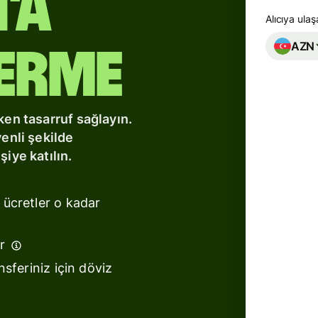
'a
Alıcıya ula
AZN
erme
al
U
1
ken tasarruf sağlayın.
venli şekilde
arı
iye katılın.
r
 ücretler o kadar
Şu and
r
ulaşma
arı
nsferiniz için döviz
Hem da
arı