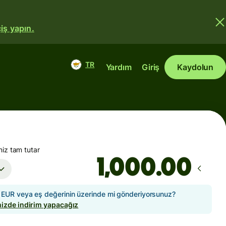
iş yapın.
TR
Yardım
Giriş
Kaydolun
iz tam tutar
.00
EUR veya eş değerinin üzerinde mi gönderiyorsunuz?
izde indirim yapacağız