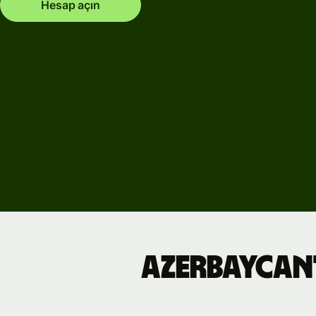
Hesap açın
Etkinlikler
Wise
Connect'
kaydolun
Geliştiricil
API
belgelem
keşfedin
Azerbaycan'