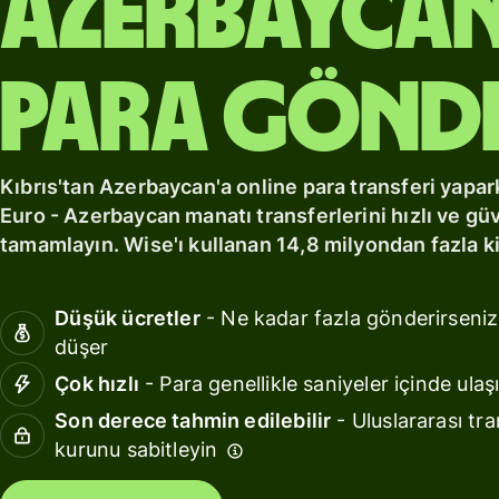
Azerbaycan
edinin
hesap.
Sektörler
Keşfet
Wise
para gönd
Assets
Bankalar
Europe
ve finans
ile
kurumlar
kazançlar
Kıbrıs'tan Azerbaycan'a online para transferi yapar
elde edin
Eğitim
Euro - Azerbaycan manatı transferlerini hızlı ve gü
platforml
tamamlayın. Wise'ı kullanan 14,8 milyondan fazla kiş
Fiyatlandırma
Mağazala
Düşük ücretler
- Ne kadar fazla gönderirseniz
Harcama
Kişisel
yönetimi
düşer
fiyatlandırma
Çok hızlı
- Para genellikle saniyeler içinde ulaşı
Seyahat
platforml
Son derece tahmin edilebilir
- Uluslararası tra
kurunu sabitleyin
İş gücü
platforml