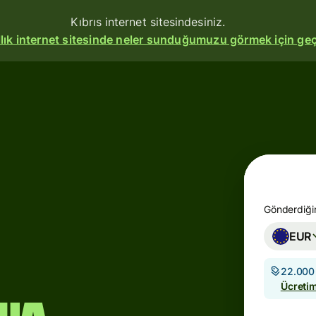
Kıbrıs internet sitesindesiniz.
allık internet sitesinde neler sunduğumuzu görmek için geç
erin
me
Gönderdiğin
turun
EUR
u
22.000 
z
Ücretim
ları