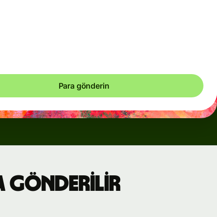
arsız olduğu durumlarda geçici olarak dinamik ücretler kullanırız.
k ücretlerin ne zaman kullanıldığını daima net olarak
irsiniz. Para birimi maliyetlerini her 60 saniyede bir kontrol
, yani yalnızca tam olarak gerekli olan tutarda ödeme
ınız.
Para gönderin
a gönderilir