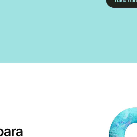
Yüklü tran
para