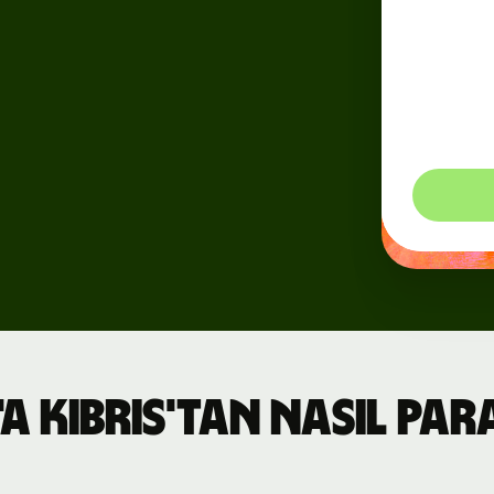
istikr
Dinami
görebil
ederiz
yapars
e
er
esini
a Kıbrıs'tan nasıl par