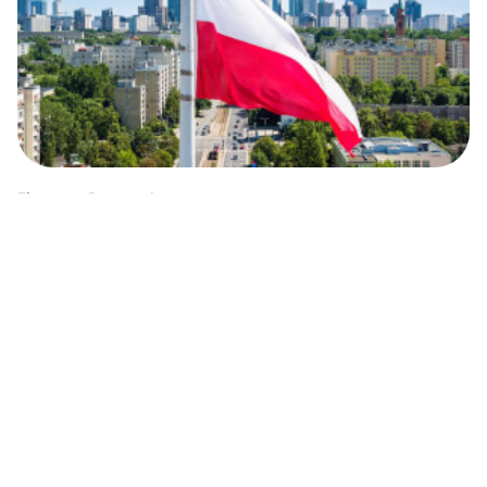
Finanzas Personales
Bancos en Polonia: Guía completa para
colombianos
Descubre los principales bancos de Polonia, las
opciones para extranjeros y cómo Wise te ayuda a
manejar tu dinero internacionalmente.
Valentina Q Espinoza
30.09.25
Tiempo de lectura 7 minutos