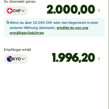
Du überweist genau
,00
CHF
Wenn du über 20.000 CHF oder den Gegenwert in einer
anderen Währung überweist,
erhältst du von uns
ermäßigte Gebühren
Empfänger erhält
KYD
Zustellung
bis Freitag, 14. August
Gesamtgebühr
32,89 CHF
Im CHF-Betrag enthalten