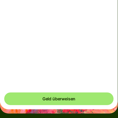
Wir können den Kurs momentan nicht garantieren. Wenn
du einen genauen Zielbetrag festlegen möchtest,
bezahle bitte über dein Wise-Konto.
Wir verwenden dynamische Gebühren für weniger
verbreitete Währungen und vorübergehend, wenn
Märkte volatil sind. Dir wird immer deutlich angezeigt
werden, wann dynamische Gebühren anfallen. Wir
überprüfen die Währungsgebühren alle 60 Sekunden,
damit du niemals mehr bezahlst als notwendig.
Geld überweisen