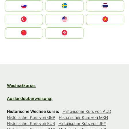
Slovensko
Ruoŧŧa
ไทย
Türkiye
United States
Vietnam
中国
中國香港特別行政區
Wechselkurse:
Auslandsüberweisung:
Historische Wechselkurse:
Historischer Kurs von AUD
Historischer Kurs von GBP
Historischer Kurs von MXN
Historischer Kurs von EUR
Historischer Kurs von JPY