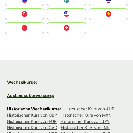
Slovensko
Ruoŧŧa
ไทย
Türkiye
United States
Vietnam
中国
中國香港特別行政區
Wechselkurse:
Auslandsüberweisung:
Historische Wechselkurse:
Historischer Kurs von AUD
Historischer Kurs von GBP
Historischer Kurs von MXN
Historischer Kurs von EUR
Historischer Kurs von JPY
Historischer Kurs von CAD
Historischer Kurs von INR