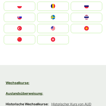
Polska
România
Россия
Slovensko
Ruoŧŧa
ไทย
Türkiye
United States
Vietnam
中国
中國香港特別行政區
Wechselkurse:
Auslandsüberweisung:
Historische Wechselkurse:
Historischer Kurs von AUD