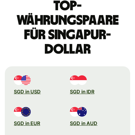
Top-
Währungspaare
für Singapur-
Dollar
SGD in USD
SGD in IDR
SGD in EUR
SGD in AUD