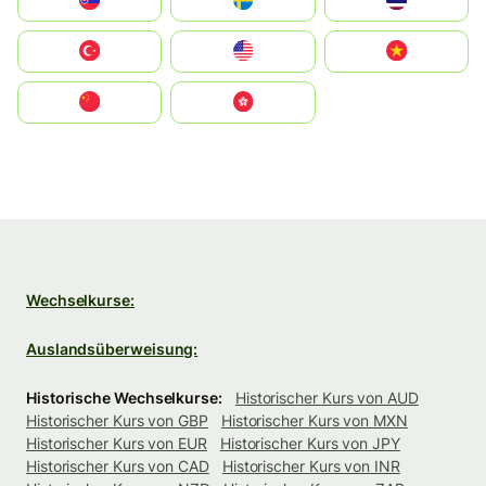
Slovensko
Ruoŧŧa
ไทย
Türkiye
United States
Vietnam
中国
中國香港特別行政區
Wechselkurse:
Auslandsüberweisung:
Historische Wechselkurse:
Historischer Kurs von AUD
Historischer Kurs von GBP
Historischer Kurs von MXN
Historischer Kurs von EUR
Historischer Kurs von JPY
Historischer Kurs von CAD
Historischer Kurs von INR