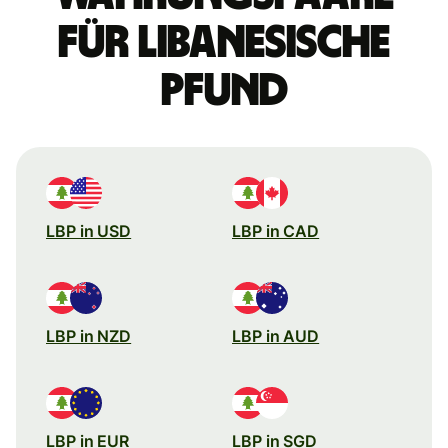
für libanesische
Pfund
LBP in USD
LBP in CAD
LBP in NZD
LBP in AUD
LBP in EUR
LBP in SGD