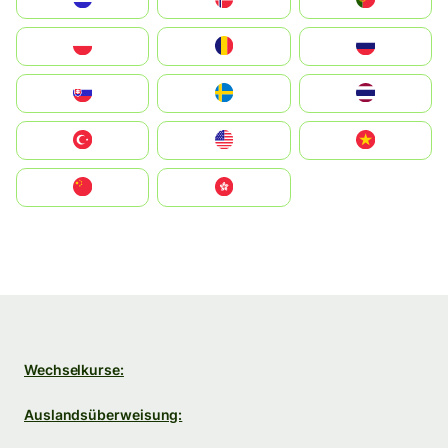
Polska
România
Россия
Slovensko
Ruoŧŧa
ไทย
Türkiye
United States
Vietnam
中国
中國香港特別行政區
Wechselkurse:
Auslandsüberweisung: