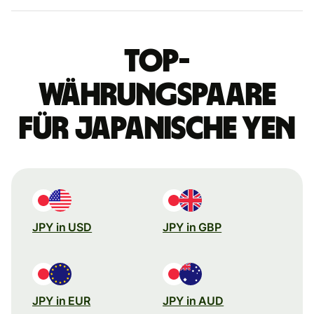
Top-
Währungspaare
für japanische Yen
JPY in USD
JPY in GBP
JPY in EUR
JPY in AUD