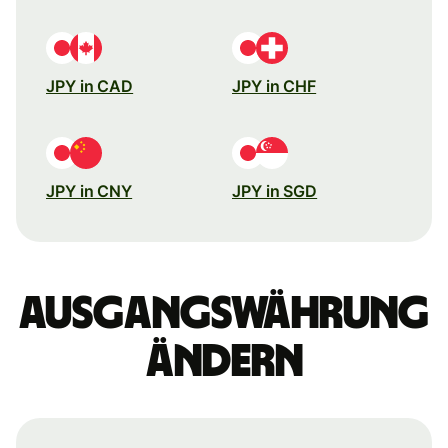
JPY in CAD
JPY in CHF
JPY in CNY
JPY in SGD
Ausgangswährung
ändern