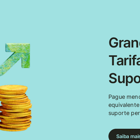
Gran
Tarif
Supo
Pague meno
equivalente
suporte per
Saiba mai