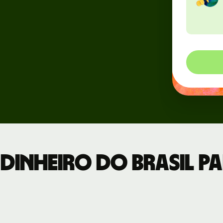
Eventos
os
Cadastre-se
a para
no Wise
esas
Connect
Desenvolvedores
Veja a
documentação
da API
dinheiro do Brasil pa