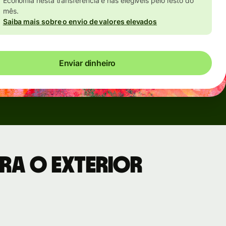
Economia nesta transferência e nas elegíveis pelo resto do
mês.
Saiba mais sobre o envio de valores elevados
Enviar dinheiro
ra o exterior