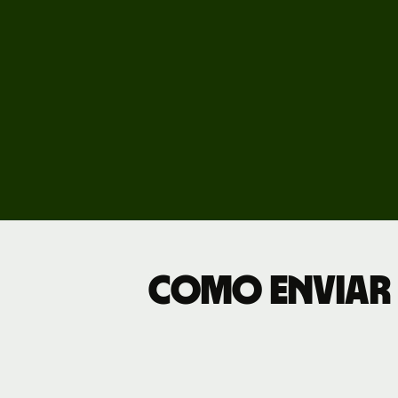
Preç
Tarif
empr
Como enviar 