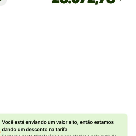
Estimativa de entrega
Hoje — em segundos
tarifas totais
 BRL
 no valor em BRL
25,75 BRL
de desconto por valor
enviado
o efetivo (VET)
é 1 EUR = 6.136668 BRL
Você está enviando um valor alto, então estamos
dando um desconto na tarifa