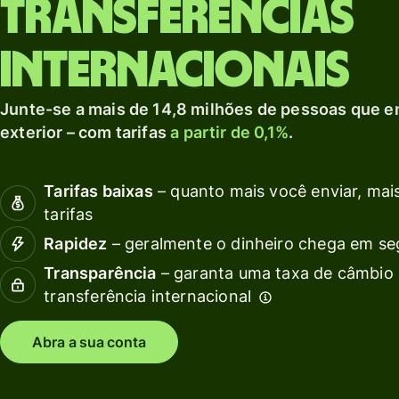
Transferências
Explorar
de
e
moeda local.
débito
Explorar
internacionais
Invista
s
em
c
Junte-se a mais de 14,8 milhões de pessoas que e
outras
exterior – com tarifas
a partir de 0,1%
.
moedas
Recu
Preços
Tarifas baixas
– quanto mais você enviar, mais
Expl
tarifas
inte
Rapidez
– geralmente o dinheiro chega em s
Preços para
API
contas
Transparência
– garanta uma taxa de câmbio 
Veja
pessoais
transferência internacional
demo
Fale
Abra a sua conta
equi