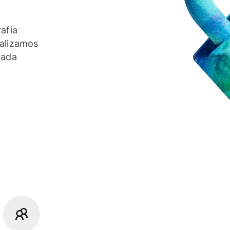
afia
ealizamos
cada