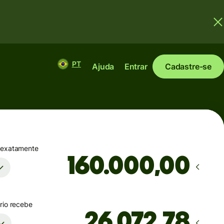
PT
Ajuda
Entrar
Cadastre-se
 exatamente
,00
rio recebe