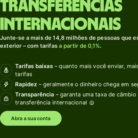
Transferências
Explorar
de
e
moeda local.
débito
Explorar
internacionais
Invista
s
em
c
Junte-se a mais de 14,8 milhões de pessoas que e
outras
exterior – com tarifas
a partir de 0,1%
.
moedas
Recu
Preços
Tarifas baixas
– quanto mais você enviar, mais
Expl
tarifas
inte
Rapidez
– geralmente o dinheiro chega em s
Preços para
API
contas
Transparência
– garanta uma taxa de câmbio 
Veja
pessoais
transferência internacional
demo
Fale
Abra a sua conta
equi