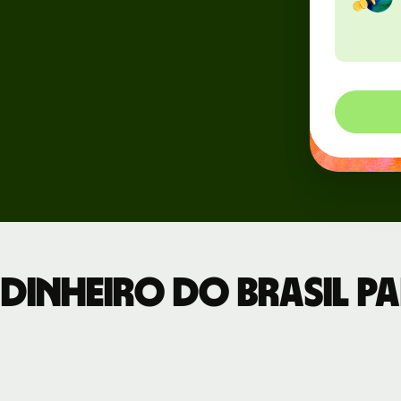
Eventos
os
Cadastre-se
a para
no Wise
esas
Connect
Desenvolvedores
Veja a
documentação
da API
dinheiro do Brasil pa