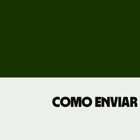
Preç
Tarif
empr
Como enviar 