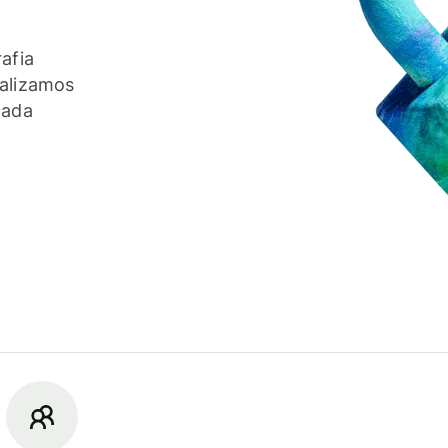
afia
ealizamos
cada