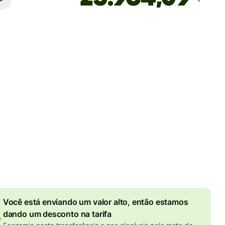
Estimativa de entrega
Hoje — em segundos
tarifas totais
 BRL
 no valor em BRL
25,46 BRL
de desconto por valor
enviado
o efetivo (VET)
é 1 EUR = 6.162357 BRL
Você está enviando um valor alto, então estamos
dando um desconto na tarifa