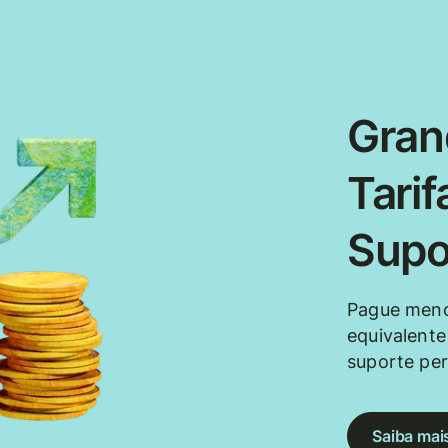
Gran
Tarif
Supo
Pague meno
equivalente
suporte per
Saiba mai