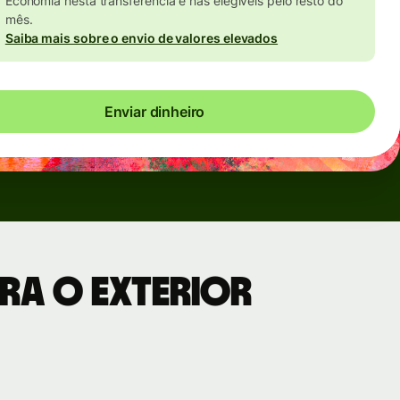
Economia nesta transferência e nas elegíveis pelo resto do
mês.
Saiba mais sobre o envio de valores elevados
Enviar dinheiro
ra o exterior