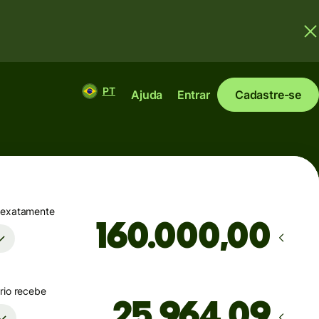
PT
Ajuda
Entrar
Cadastre-se
 exatamente
,00
rio recebe