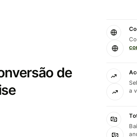
Co
Co
co
conversão de
Ac
Se
ise
a 
To
Ba
an