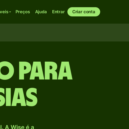
veis
Preços
Ajuda
Entrar
Criar conta
AO para
sias
. A Wise é a