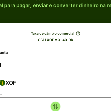
l para pagar, enviar e converter dinheiro na m
Taxa de câmbio comercial
CFA1 XOF = 31,40 IDR
antia
XOF