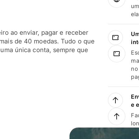
um
el
ro ao enviar, pagar e receber
Um
mais de 40 moedas. Tudo o que
in
 uma única conta, sempre que
Es
ma
no
pa
En
e 
Faç
lo