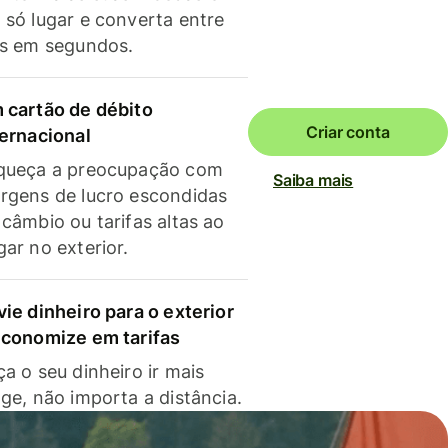
 só lugar e converta entre
as em segundos.
 cartão de débito
Criar conta
ternacional
queça a preocupação com
Saiba mais
rgens de lucro escondidas
 câmbio ou tarifas altas ao
gar no exterior.
vie dinheiro para o exterior
economize em tarifas
a o seu dinheiro ir mais
nge, não importa a distância.