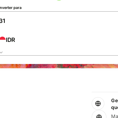
nverter para
IDR
Ge
qu
Ma