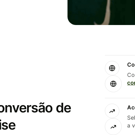
Co
Co
co
conversão de
Ac
Se
ise
a 