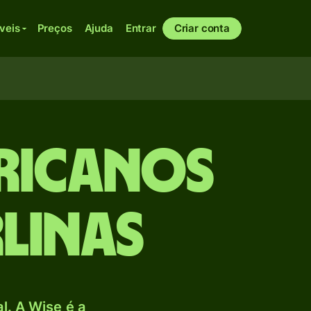
veis
Preços
Ajuda
Entrar
Criar conta
ricanos
rlinas
. A Wise é a