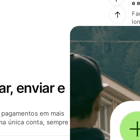
e 
Faç
lo
, enviar e
er pagamentos em mais
ma única conta, sempre