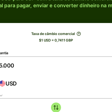
l para pagar, enviar e converter dinheiro na m
Taxa de câmbio comercial
$1 USD = 0,7411 GBP
antia
USD