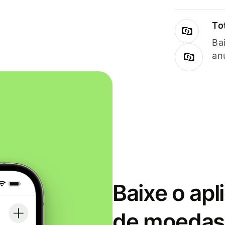
To
Ba
an
Baixe o apl
de moedas 