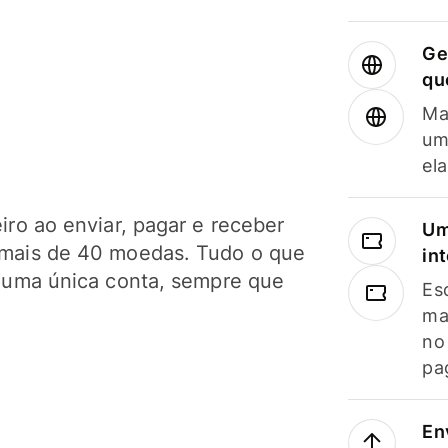
Ge
qu
Ma
um
el
ro ao enviar, pagar e receber
Um
mais de 40 moedas. Tudo o que
in
 uma única conta, sempre que
Es
ma
no
pa
En