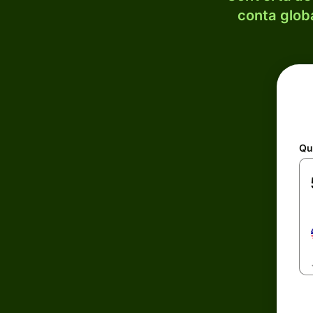
conta globa
Qu