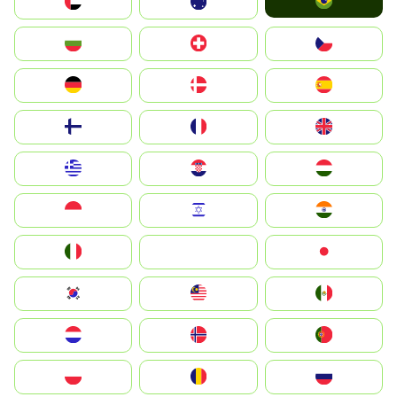
Brazil
الإمارات العربية المتحدة
Australia
България
Switzerland
Czechia
Deutschland
Denmark
España
Suomi
France
United Kingdom
Greece
Hrvatska
Magyarország
Indonesia
Israel
India
Italia
JA
Japan
South Korea
Malay
Mexico
Nederland
Norge
Portugal
Polska
România
Россия