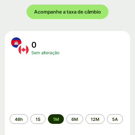
Acompanhe a taxa de câmbio
0
Sem alteração
Período
48h
1S
1M
6M
12M
5A
de
tempo