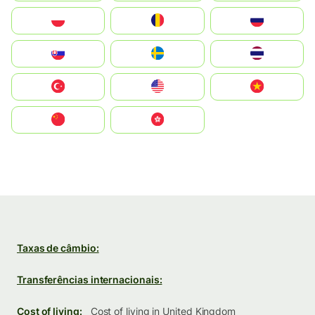
Polska
România
Россия
Slovensko
Ruoŧŧa
ไทย
Türkiye
United States
Vietnam
中国
中國香港特別行政區
Taxas de câmbio:
Transferências internacionais:
Cost of living:
Cost of living in United Kingdom