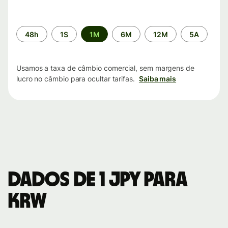
Período
48h
1S
1M
6M
12M
5A
de
tempo
Usamos a taxa de câmbio comercial, sem margens de
lucro no câmbio para ocultar tarifas.
Saiba mais
Dados de 1 JPY para
KRW