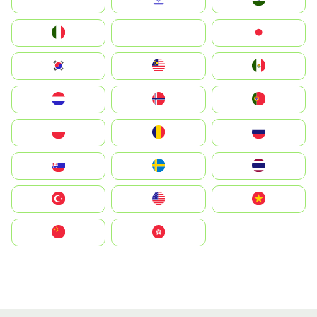
Italia
JA
Japan
South Korea
Malay
Mexico
Nederland
Norge
Portugal
Polska
România
Россия
Slovensko
Ruoŧŧa
ไทย
Türkiye
United States
Vietnam
中国
中國香港特別行政區