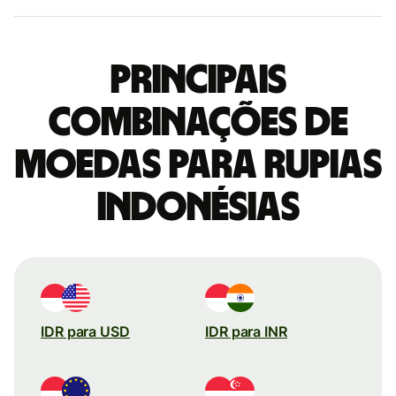
Principais
combinações de
moedas para Rupias
indonésias
IDR para USD
IDR para INR