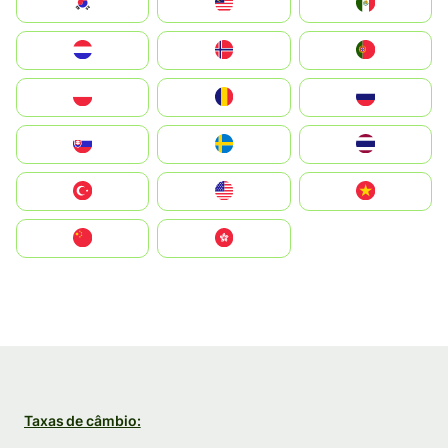
South Korea
Malay
Mexico
Nederland
Norge
Portugal
Polska
România
Россия
Slovensko
Ruoŧŧa
ไทย
Türkiye
United States
Vietnam
中国
中國香港特別行政區
Taxas de câmbio: