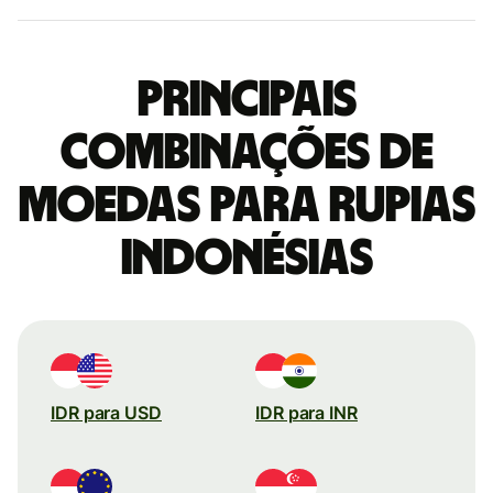
Principais
combinações de
moedas para Rupias
indonésias
IDR para USD
IDR para INR