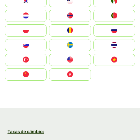
South Korea
Malay
Mexico
Nederland
Norge
Portugal
Polska
România
Россия
Slovensko
Ruoŧŧa
ไทย
Türkiye
United States
Vietnam
中国
中國香港特別行政區
Taxas de câmbio: