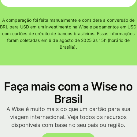
os
do
cartão
A comparação foi feita manualmente e considera a conversão de
de
BRL para USD em um investimento na Wise e pagamentos em USD
crédito
com cartões de crédito de bancos brasileiros. Essas informações
na
foram coletadas em 6 de agosto de 2025 às 15h (horário de
conversão
Brasília).
de
US$1.000
Faça mais com a Wise no
Brasil
A Wise é muito mais do que um cartão para sua
viagem internacional. Veja todos os recursos
disponíveis com base no seu país ou região.