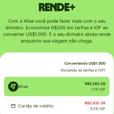
Rende+
Com a Wise você pode fazer mais com o seu
dinheiro. Economize R$300 em tarifas e IOF ao
converter US$1.000. E o seu dinheiro ainda rende
enquanto sua viagem não chega.
Convertendo US$1.000
(Incluindo as tarifas e IOF)
Comparação
R$5,563.00
entre
Wise
1.1% IOF
os
custos
da
R$5,935.39
Cartão de crédito
Wise
3.5% IOF
e