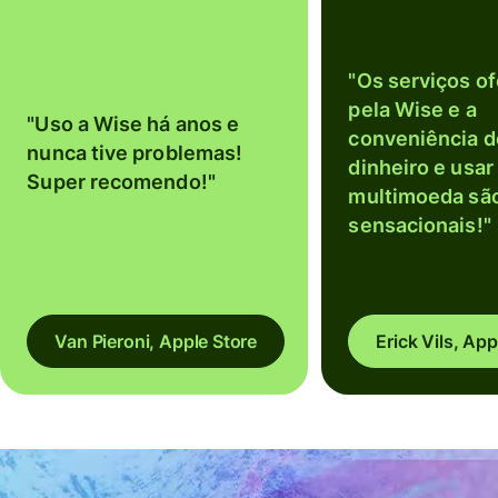
"Os serviços o
pela Wise e a
"Uso a Wise há anos e
conveniência d
nunca tive problemas!
dinheiro e usar
Super recomendo!"
multimoeda sã
sensacionais!"
Van Pieroni, Apple Store
Erick Vils, App