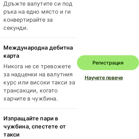
Дръжте валутите си под
ръка на едно място и ги
конвертирайте за
секунди.
Международна дебитна
карта
Регистрация
Никога не се тревожете
за надценки на валутния
Научете повече
курс или високи такси за
трансакции, когато
харчите в чужбина.
Изпращайте пари в
чужбина, спестете от
такси