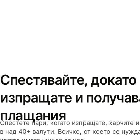
Спестявайте, докато
изпращате и получав
плащания
Спестете пари, когато изпращате, харчите 
в над 40+ валути. Всичко, от което се нужд