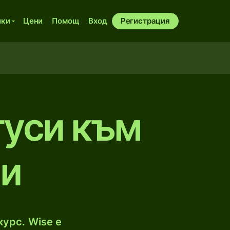
ики
Цени
Помощ
Вход
Регистрация
туси към
ри
урс. Wise е