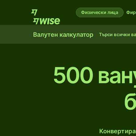
Физически лица
Фир
Валутен калкулатор
Търси всички в
500 ван
б
Конвертирай