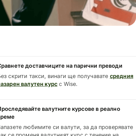
Сравнете доставчиците на парични преводи
Без скрити такси, винаги ще получавате
средния
пазарен валутен курс
с Wise.
Проследявайте валутните курсове в реално
време
Запазете любимите си валути, за да проверявате
как се променя валутният курс с течение на