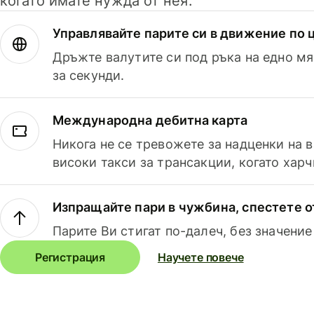
когато имате нужда от нея.
Управлявайте парите си в движение по ц
Дръжте валутите си под ръка на едно мя
за секунди.
Международна дебитна карта
Никога не се тревожете за надценки на 
високи такси за трансакции, когато харч
Изпращайте пари в чужбина, спестете о
Парите Ви стигат по-далеч, без значение
Регистрация
Научете повече