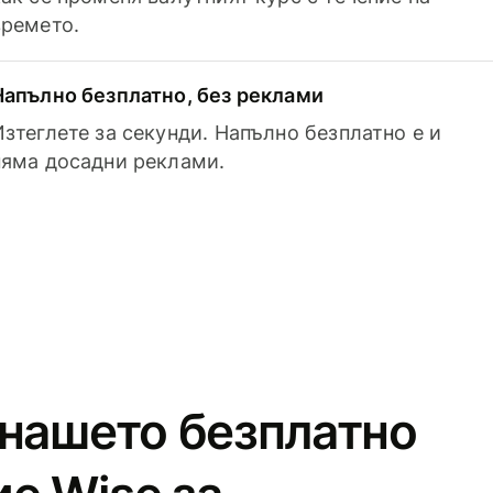
времето.
Напълно безплатно, без реклами
Изтеглете за секунди. Напълно безплатно е и
няма досадни реклами.
 нашето безплатно