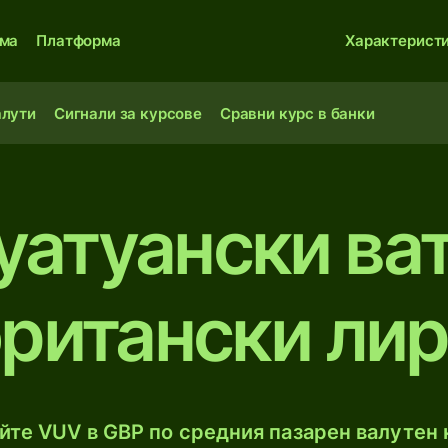
ма
Платформа
Характерист
алути
Сигнали за курсове
Сравни курс в банки
уатуански ва
ритански ли
те VUV в GBP по средния пазарен валутен к