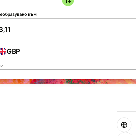
еобразувано към
GBP