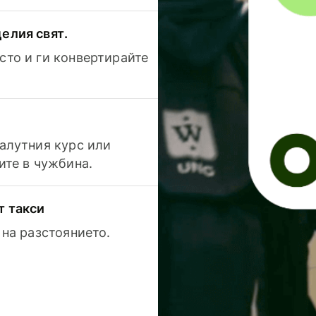
елия свят.
сто и ги конвертирайте
валутния курс или
ите в чужбина.
т такси
 на разстоянието.