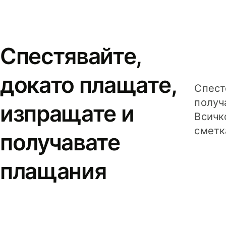
Спестявайте,
докато плащате,
Спест
получ
изпращате и
Всичк
сметк
получавате
плащания