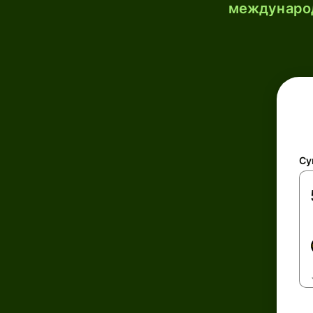
международ
Су