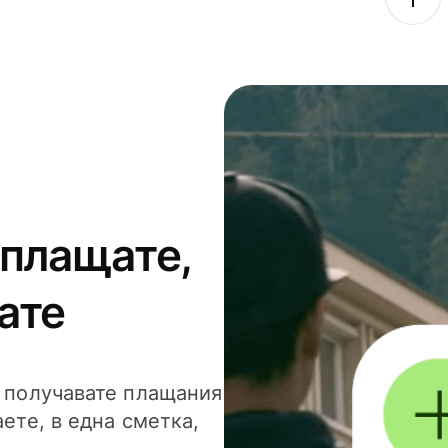
 плащате,
ате
и получавате плащания
аете, в една сметка,