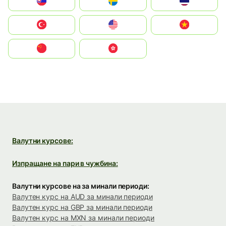
Slovensko
Ruoŧŧa
ไทย
Türkiye
United States
Vietnam
中国
中國香港特別行政區
Валутни курсове:
Изпращане на пари в чужбина:
Валутни курсове на за минали периоди:
Валутен курс на AUD за минали периоди
Валутен курс на GBP за минали периоди
Валутен курс на MXN за минали периоди