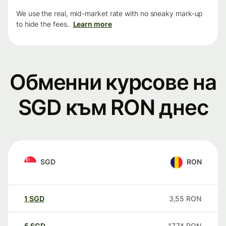
We use the real, mid-market rate with no sneaky mark-up
to hide the fees.
Learn more
Обменни курсове на
SGD към RON днес
SGD
RON
1
SGD
3,55
RON
5
SGD
17,74
RON