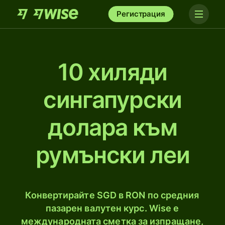
Регистрация
10 хиляди
сингапурски
долара към
румънски леи
Конвертирайте SGD в RON по средния
пазарен валутен курс. Wise е
международната сметка за изпращане,