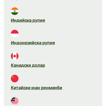
Индийска рупия
Индонезийска рупия
Канадски долар
Китайски юан ренминби