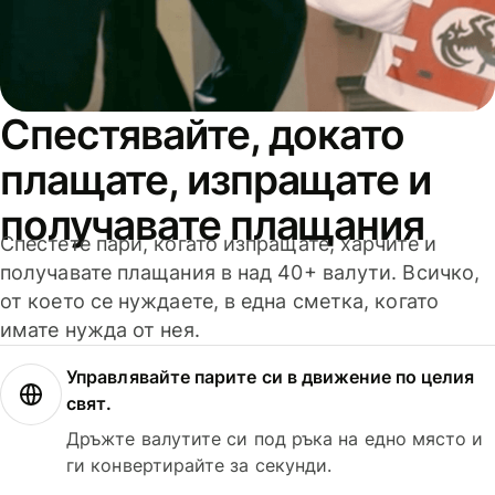
Спестявайте, докато
плащате, изпращате и
получавате плащания
Спестете пари, когато изпращате, харчите и
получавате плащания в над 40+ валути. Всичко,
от което се нуждаете, в една сметка, когато
имате нужда от нея.
Управлявайте парите си в движение по целия
свят.
Дръжте валутите си под ръка на едно място и
ги конвертирайте за секунди.