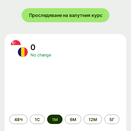
Проследяване на валутния курс
0
No change
Time
48Ч
1С
1М
6М
12М
5Г
period