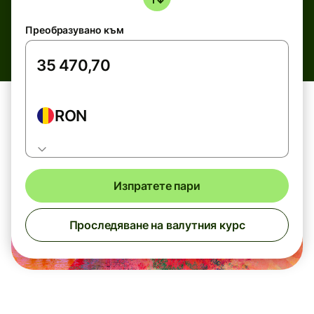
Преобразувано към
RON
Изпратете пари
Проследяване на валутния курс