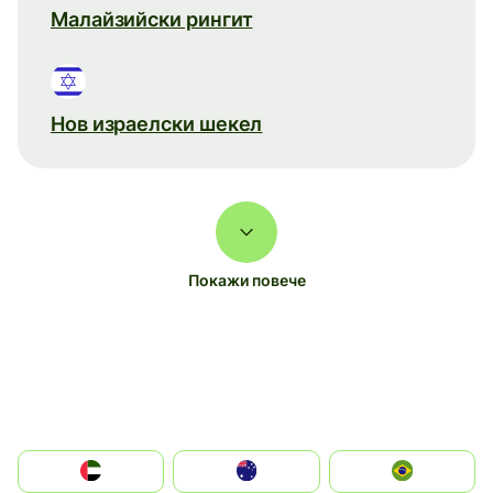
Малайзийски рингит
Нов израелски шекел
Покажи повече
الإمارات العربية المتحدة
Australia
Brazil