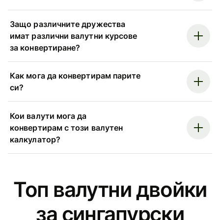
Защо различните дружества
имат различни валутни курсове
за конвертиране?
Как мога да конвертирам парите
си?
Кои валути мога да
конвертирам с този валутен
калкулатор?
Топ валутни двойки
за сингапурски