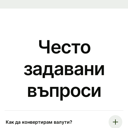
Често
задавани
въпроси
Как да конвертирам валути?