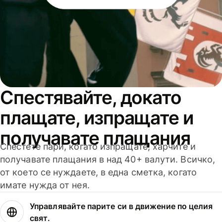
Спестявайте, докато
плащате, изпращате и
получавате плащания
Спестете пари, когато изпращате, харчите и
получавате плащания в над 40+ валути. Всичко,
от което се нуждаете, в една сметка, когато
имате нужда от нея.
Управлявайте парите си в движение по целия
свят.