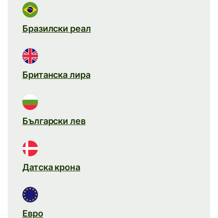
Бразилски реал
Британска лира
Български лев
Датска крона
Евро