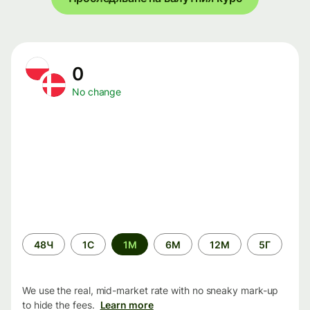
0
No change
Time
48Ч
1С
1М
6М
12М
5Г
period
We use the real, mid-market rate with no sneaky mark-up
to hide the fees.
Learn more