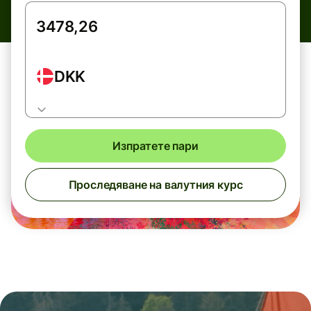
DKK
Изпратете пари
Проследяване на валутния курс