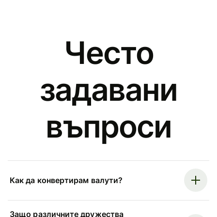
Често
задавани
въпроси
Как да конвертирам валути?
Защо различните дружества