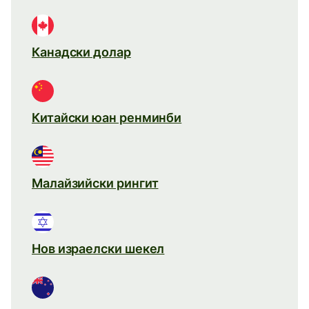
Канадски долар
Китайски юан ренминби
Малайзийски рингит
Нов израелски шекел