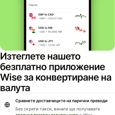
Изтеглете нашето
безплатно приложение
Wise за конвертиране на
валута
Сравнете доставчиците на парични преводи
Без скрити такси, винаги ще получавате
средния пазарен валутен курс
с Wise.