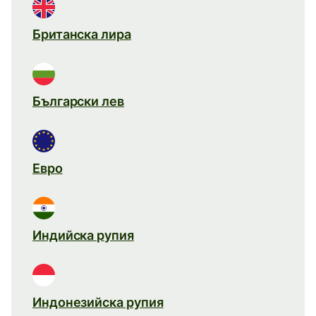
Британска лира
Български лев
Евро
Индийска рупия
Индонезийска рупия