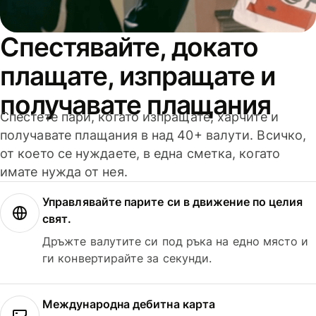
Спестявайте, докато
плащате, изпращате и
получавате плащания
Спестете пари, когато изпращате, харчите и
получавате плащания в над 40+ валути. Всичко,
от което се нуждаете, в една сметка, когато
имате нужда от нея.
Управлявайте парите си в движение по целия
свят.
Дръжте валутите си под ръка на едно място и
ги конвертирайте за секунди.
Международна дебитна карта