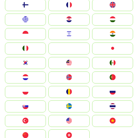
Suomi
France
United Kingdom
Greece
Hrvatska
Magyarország
Indonesia
Israel
India
Italia
JA
Japan
South Korea
Malay
Mexico
Nederland
Norge
Portugal
Polska
România
Россия
Slovensko
Ruoŧŧa
ไทย
Türkiye
United States
Vietnam
中国
中國香港特別行政區