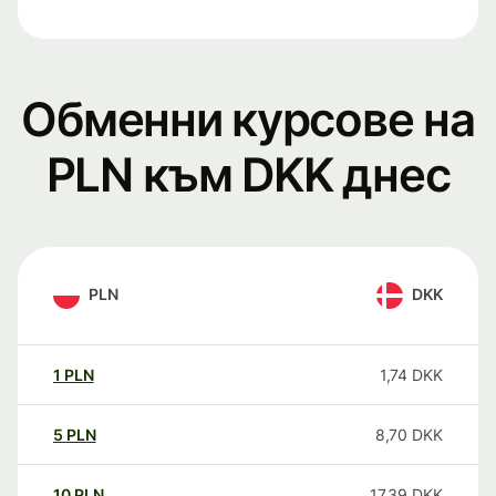
Обменни курсове на
PLN към DKK днес
PLN
DKK
1
PLN
1,74
DKK
5
PLN
8,70
DKK
10
PLN
17,39
DKK