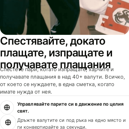
Спестявайте, докато
плащате, изпращате и
получавате плащания
Спестете пари, когато изпращате, харчите и
получавате плащания в над 40+ валути. Всичко,
от което се нуждаете, в една сметка, когато
имате нужда от нея.
Управлявайте парите си в движение по целия
свят.
Дръжте валутите си под ръка на едно място и
ги конвертирайте за секунди.