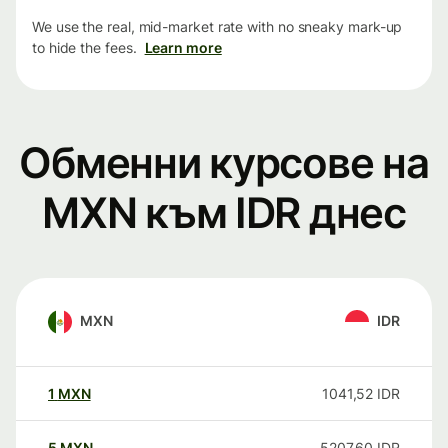
We use the real, mid-market rate with no sneaky mark-up
to hide the fees.
Learn more
Обменни курсове на
MXN към IDR днес
MXN
IDR
1
MXN
1041,52
IDR
5
MXN
5207,60
IDR