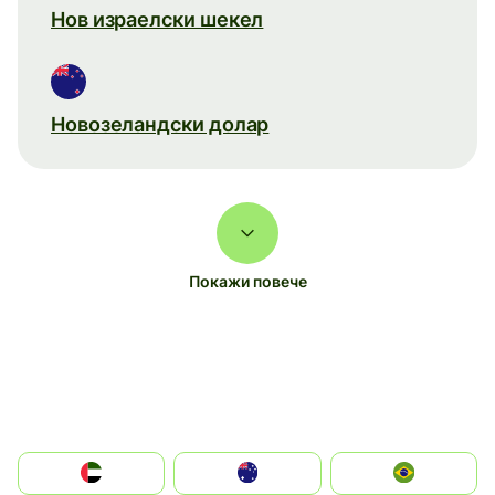
Нов израелски шекел
Новозеландски долар
Покажи повече
الإمارات العربية المتحدة
Australia
Brazil