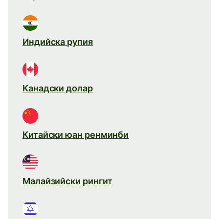
Индийска рупия
Канадски долар
Китайски юан ренминби
Малайзийски рингит