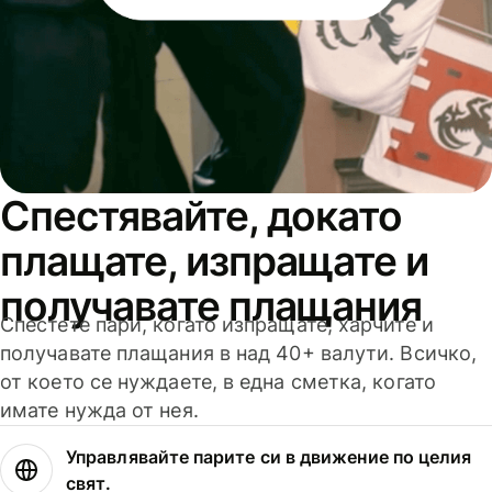
Спестявайте, докато
плащате, изпращате и
получавате плащания
Спестете пари, когато изпращате, харчите и
получавате плащания в над 40+ валути. Всичко,
от което се нуждаете, в една сметка, когато
имате нужда от нея.
Управлявайте парите си в движение по целия
свят.