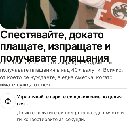
Спестявайте, докато
плащате, изпращате и
получавате плащания
Спестете пари, когато изпращате, харчите и
получавате плащания в над 40+ валути. Всичко,
от което се нуждаете, в една сметка, когато
имате нужда от нея.
Управлявайте парите си в движение по целия
свят.
Дръжте валутите си под ръка на едно място и
ги конвертирайте за секунди.