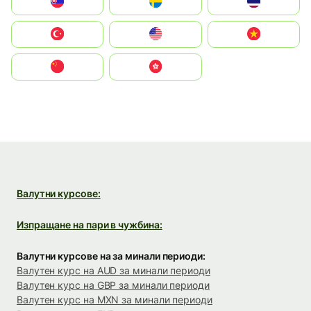
Slovensko
Ruoŧŧa
ไทย
Türkiye
United States
Vietnam
中国
中國香港特別行政區
Валутни курсове:
Изпращане на пари в чужбина:
Валутни курсове на за минали периоди:
Валутен курс на AUD за минали периоди
Валутен курс на GBP за минали периоди
Валутен курс на MXN за минали периоди