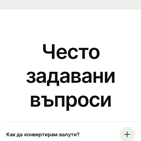
Често
задавани
въпроси
Как да конвертирам валути?