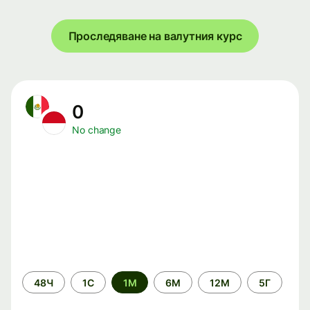
Проследяване на валутния курс
0
No change
Time
48Ч
1С
1М
6М
12М
5Г
period