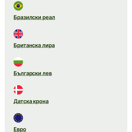
Бразилски реал
Британска лира
Български лев
Датска крона
Евро