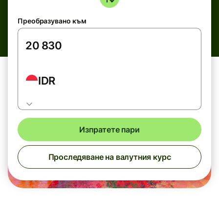
Преобразувано към
IDR
Изпратете пари
Проследяване на валутния курс