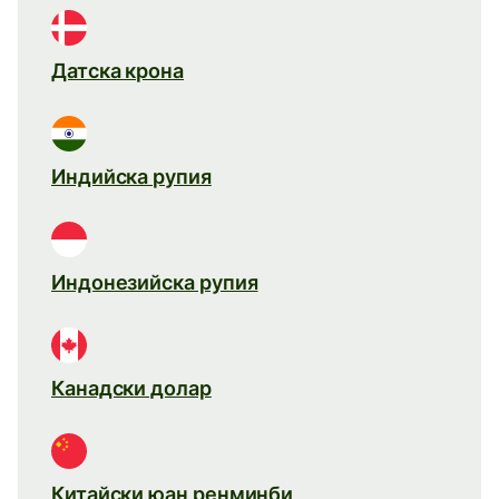
Датска крона
Индийска рупия
Индонезийска рупия
Канадски долар
Китайски юан ренминби