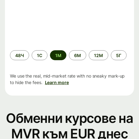
Time
48Ч
1С
1М
6М
12М
5Г
period
We use the real, mid-market rate with no sneaky mark-up
to hide the fees.
Learn more
Обменни курсове на
MVR към EUR днес