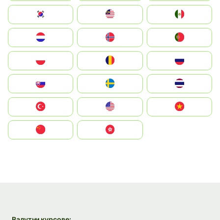
South Korea
Malay
Mexico
Nederland
Norge
Portugal
Polska
România
Россия
Slovensko
Ruoŧŧa
ไทย
Türkiye
United States
Vietnam
中国
中國香港特別行政區
Валутни курсове: