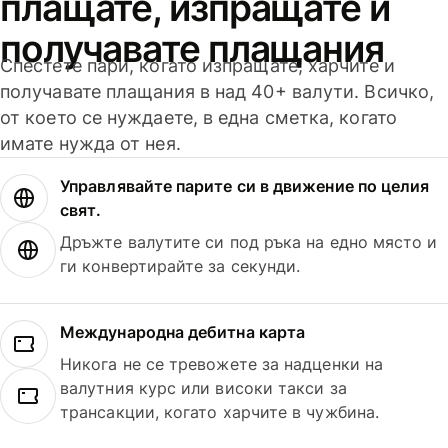
плащате, изпращате и
получавате плащания
Спестете пари, когато изпращате, харчите и
получавате плащания в над 40+ валути. Всичко,
от което се нуждаете, в една сметка, когато
имате нужда от нея.
Управлявайте парите си в движение по целия
свят.
Дръжте валутите си под ръка на едно място и
ги конвертирайте за секунди.
Международна дебитна карта
Никога не се тревожете за надценки на
валутния курс или високи такси за
трансакции, когато харчите в чужбина.