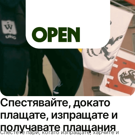
Спестявайте, докато
плащате, изпращате и
получавате плащания
Спестете пари, когато изпращате, харчите и