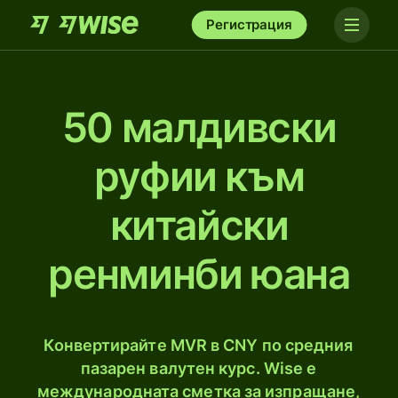
Регистрация
50 малдивски
руфии към
китайски
ренминби юана
Конвертирайте MVR в CNY по средния
пазарен валутен курс. Wise е
международната сметка за изпращане,