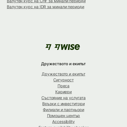
Валутен курс на CHF за минали периоди
Валутен курс на IDR за минали периоди
Дружеството и екипът
Дружеството и екипът
Сигурност
Преса
Кариери
Състояние на услугата
Връзки с инвеститори
Филиали и партньори
Помощен център
Accessibility