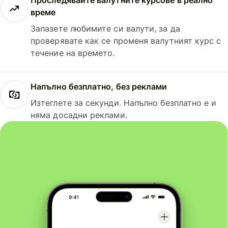
Проследявайте валутните курсове в реално
време
Запазете любимите си валути, за да
проверявате как се променя валутният курс с
течение на времето.
Напълно безплатно, без реклами
Изтеглете за секунди. Напълно безплатно е и
няма досадни реклами.