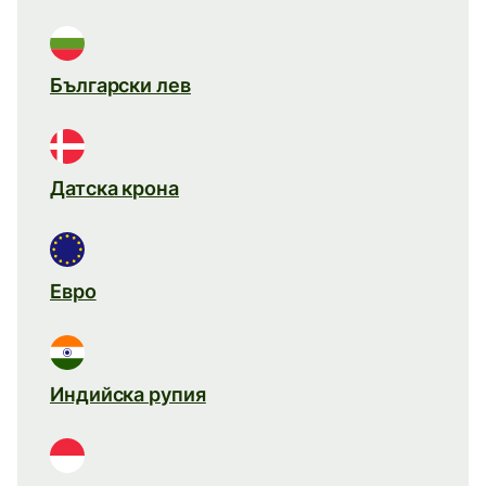
Български лев
Датска крона
Евро
Индийска рупия