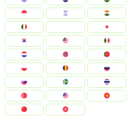
Indonesia
Israel
India
Italia
JA
Japan
South Korea
Malay
Mexico
Nederland
Norge
Portugal
Polska
România
Россия
Slovensko
Ruoŧŧa
ไทย
Türkiye
United States
Vietnam
中国
中國香港特別行政區