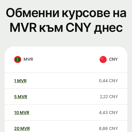
Обменни курсове на
MVR към CNY днес
MVR
CNY
1
MVR
0,44
CNY
5
MVR
2,22
CNY
10
MVR
4,43
CNY
20
MVR
8,86
CNY