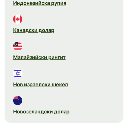
Индонезийска рупия
Канадски долар
Малайзийски рингит
Нов израелски шекел
Новозеландски долар