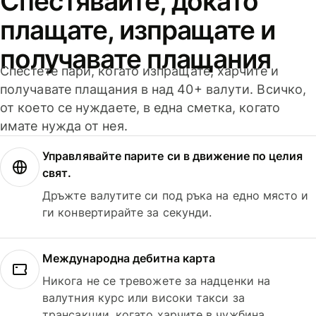
Спестявайте, докато
плащате, изпращате и
получавате плащания
Спестете пари, когато изпращате, харчите и
получавате плащания в над 40+ валути. Всичко,
от което се нуждаете, в една сметка, когато
имате нужда от нея.
Управлявайте парите си в движение по целия
свят.
Дръжте валутите си под ръка на едно място и
ги конвертирайте за секунди.
Международна дебитна карта
Никога не се тревожете за надценки на
валутния курс или високи такси за
трансакции, когато харчите в чужбина.