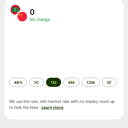
0
No change
Time
48Ч
1С
1М
6М
12М
5Г
period
We use the real, mid-market rate with no sneaky mark-up
to hide the fees.
Learn more