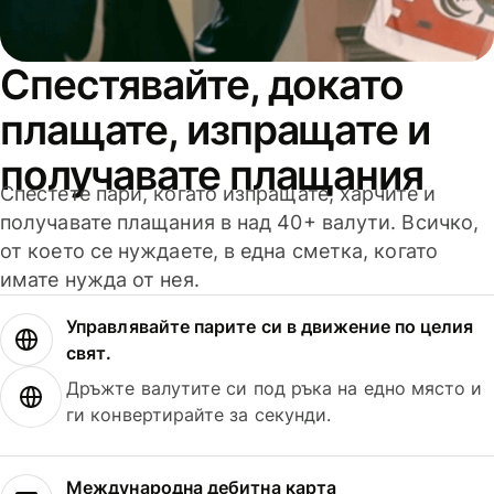
Спестявайте, докато
плащате, изпращате и
получавате плащания
Спестете пари, когато изпращате, харчите и
получавате плащания в над 40+ валути. Всичко,
от което се нуждаете, в една сметка, когато
имате нужда от нея.
Управлявайте парите си в движение по целия
свят.
Дръжте валутите си под ръка на едно място и
ги конвертирайте за секунди.
Международна дебитна карта