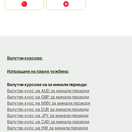
中国
中國香港特別行政區
Валутни курсове:
Изпращане на пари в чужбина:
Валутни курсове на за минали периоди:
Валутен курс на AUD за минали периоди
Валутен курс на GBP за минали периоди
Валутен курс на MXN за минали периоди
Валутен курс на EUR за минали периоди
Валутен курс на JPY за минали периоди
Валутен курс на CAD за минали периоди
Валутен курс на INR за минали периоди