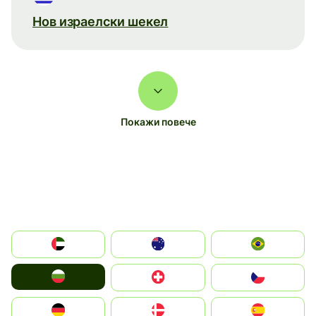
Нов израелски шекел
Покажи повече
الإمارات العربية المتحدة
Australia
Brazil
България
Switzerland
Czechia
Deutschland
Denmark
España