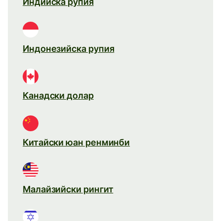
Индийска рупия
Индонезийска рупия
Канадски долар
Китайски юан ренминби
Малайзийски рингит