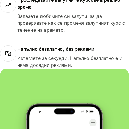
Проследявайте валутните курсове в реално
време
Запазете любимите си валути, за да
проверявате как се променя валутният курс с
течение на времето.
Напълно безплатно, без реклами
Изтеглете за секунди. Напълно безплатно е и
няма досадни реклами.