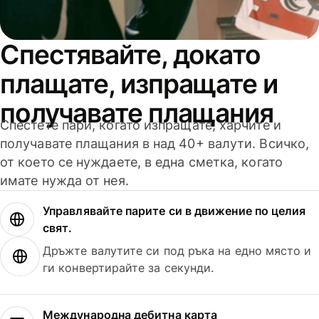
Спестявайте, докато
плащате, изпращате и
получавате плащания
Спестете пари, когато изпращате, харчите и
получавате плащания в над 40+ валути. Всичко,
от което се нуждаете, в една сметка, когато
имате нужда от нея.
Управлявайте парите си в движение по целия
свят.
Дръжте валутите си под ръка на едно място и
ги конвертирайте за секунди.
Международна дебитна карта