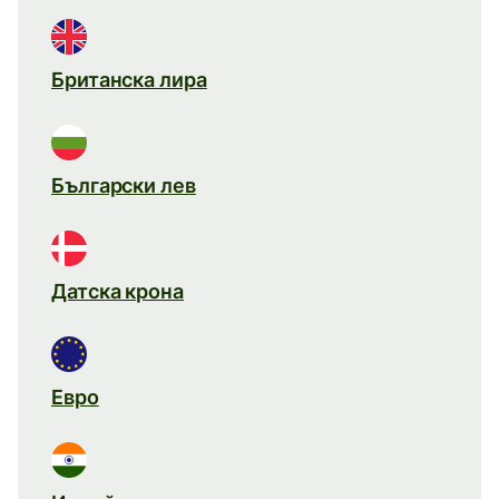
Британска лира
Български лев
Датска крона
Евро