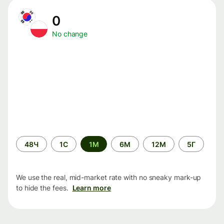
0
No change
Time
48Ч
1С
1М
6М
12М
5Г
period
We use the real, mid-market rate with no sneaky mark-up
to hide the fees.
Learn more