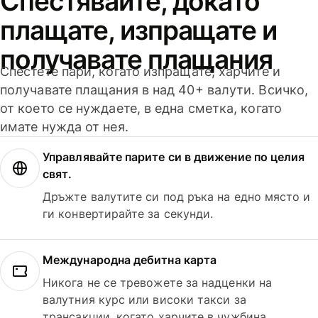
Спестявайте, докато
плащате, изпращате и
получавате плащания
Спестете пари, когато изпращате, харчите и
получавате плащания в над 40+ валути. Всичко,
от което се нуждаете, в една сметка, когато
имате нужда от нея.
Управлявайте парите си в движение по целия
свят.
Дръжте валутите си под ръка на едно място и
ги конвертирайте за секунди.
Международна дебитна карта
Никога не се тревожете за надценки на
валутния курс или високи такси за
трансакции, когато харчите в чужбина.