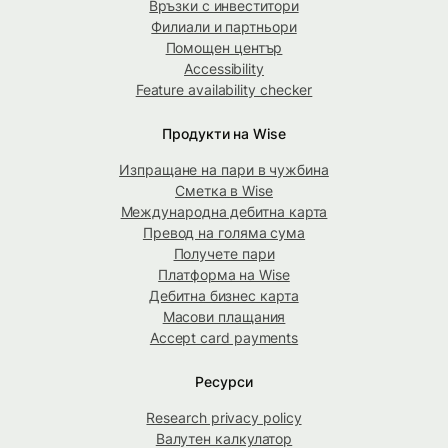
Връзки с инвеститори
Филиали и партньори
Помощен център
Accessibility
Feature availability checker
Продукти на Wise
Изпращане на пари в чужбина
Сметка в Wise
Международна дебитна карта
Превод на голяма сума
Получете пари
Платформа на Wise
Дебитна бизнес карта
Масови плащания
Accept card payments
Ресурси
Research privacy policy
Валутен калкулатор