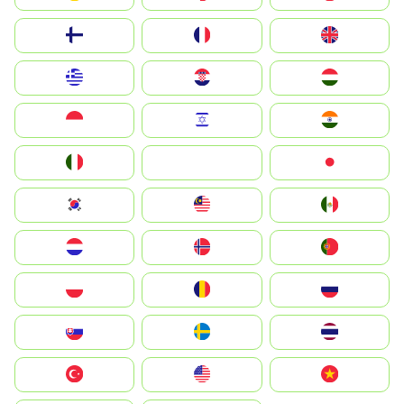
Suomi
France
United Kingdom
Greece
Hrvatska
Magyarország
Indonesia
Israel
India
Italia
JA
Japan
South Korea
Malay
Mexico
Nederland
Norge
Portugal
Polska
România
Россия
Slovensko
Ruoŧŧa
ไทย
Türkiye
United States
Vietnam