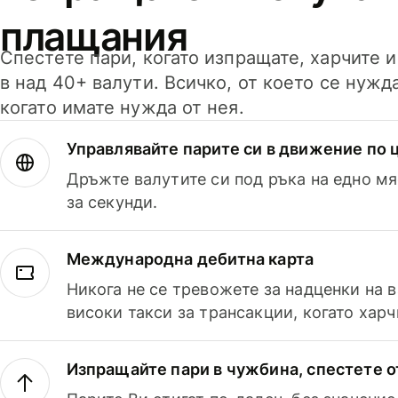
плащания
Спестете пари, когато изпращате, харчите 
в над 40+ валути. Всичко, от което се нужд
когато имате нужда от нея.
Управлявайте парите си в движение по ц
Дръжте валутите си под ръка на едно мя
за секунди.
Международна дебитна карта
Никога не се тревожете за надценки на 
високи такси за трансакции, когато харч
Изпращайте пари в чужбина, спестете о