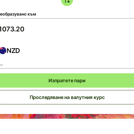
еобразувано към
NZD
Изпратете пари
Проследяване на валутния курс