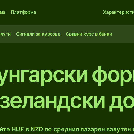
ма
Платформа
Характерист
алути
Сигнали за курсове
Сравни курс в банки
унгарски фор
зеландски д
те HUF в NZD по средния пазарен валутен к