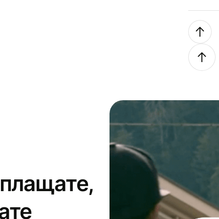
 плащате,
ате