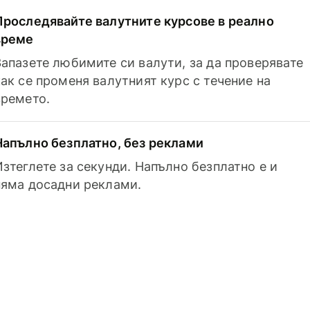
Проследявайте валутните курсове в реално
време
Запазете любимите си валути, за да проверявате
как се променя валутният курс с течение на
времето.
Напълно безплатно, без реклами
Изтеглете за секунди. Напълно безплатно е и
няма досадни реклами.