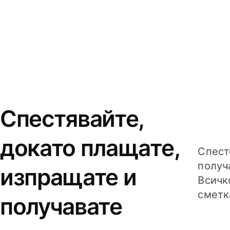
Спестявайте,
докато плащате,
Спест
получ
изпращате и
Всичк
сметк
получавате