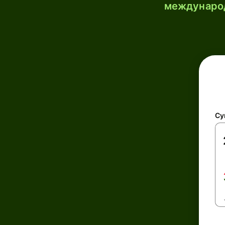
международ
Су