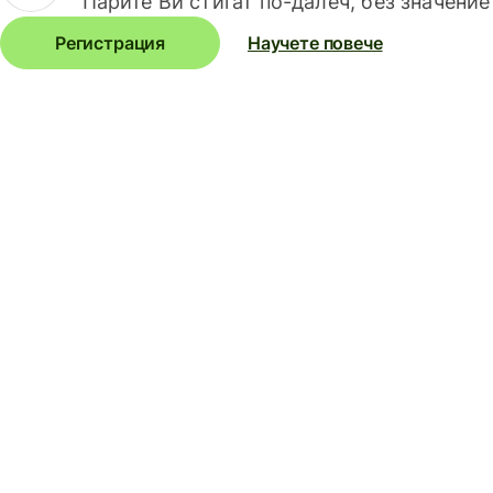
Парите Ви стигат по-далеч, без значение
Регистрация
Научете повече