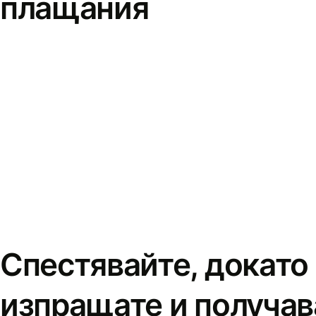
плащания
Спестявайте, докато
изпращате и получав