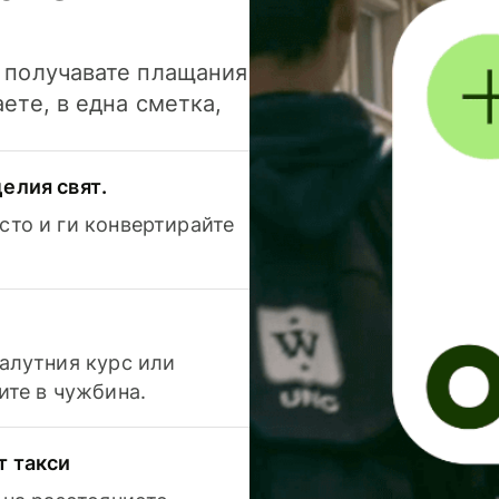
и получавате плащания
аете, в една сметка,
елия свят.
сто и ги конвертирайте
валутния курс или
ите в чужбина.
т такси