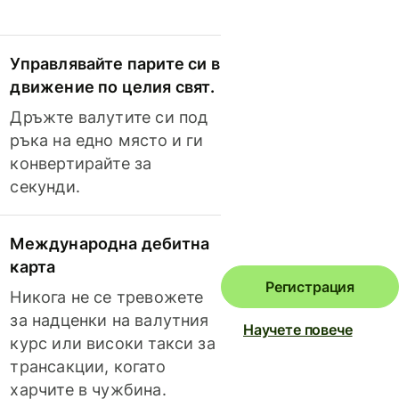
Управлявайте парите си в
движение по целия свят.
Дръжте валутите си под
ръка на едно място и ги
конвертирайте за
секунди.
Международна дебитна
карта
Регистрация
Никога не се тревожете
за надценки на валутния
Научете повече
курс или високи такси за
трансакции, когато
харчите в чужбина.