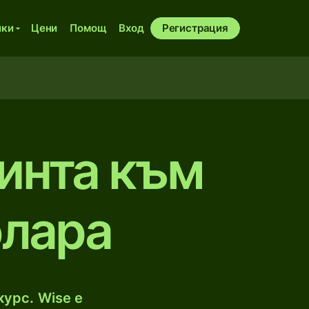
ики
Цени
Помощ
Вход
Регистрация
инта към
олара
урс. Wise е