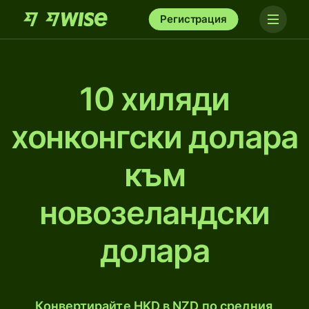
Регистрация
10 хиляди
хонконгски долара
към
новозеландски
долара
Конвертирайте HKD в NZD по средния