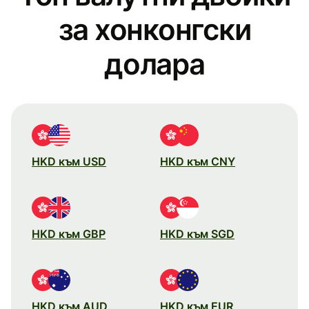
за хонконгски
долара
HKD към USD
HKD към CNY
HKD към GBP
HKD към SGD
HKD към AUD
HKD към EUR