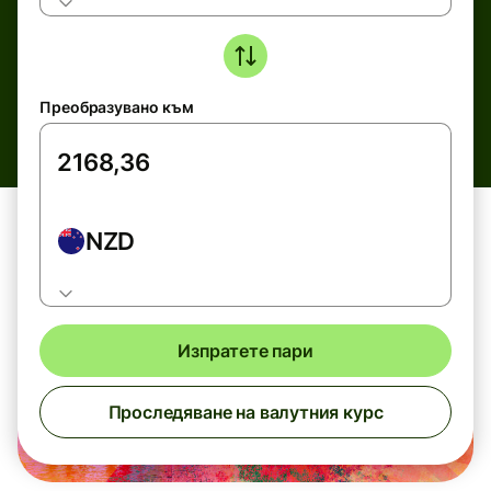
Преобразувано към
NZD
Изпратете пари
Проследяване на валутния курс