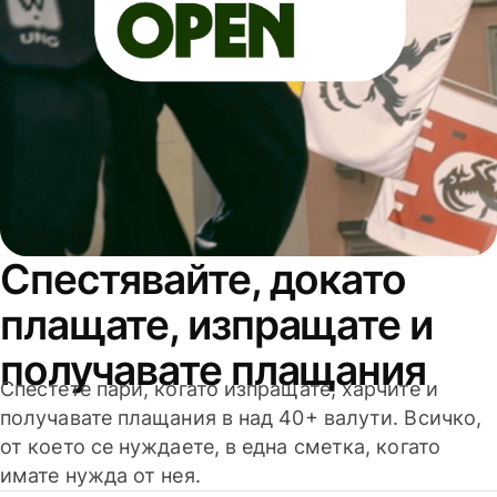
Спестявайте, докато
плащате, изпращате и
получавате плащания
Спестете пари, когато изпращате, харчите и
получавате плащания в над 40+ валути. Всичко,
от което се нуждаете, в една сметка, когато
имате нужда от нея.