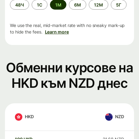
Time
48Ч
1С
1М
6М
12М
5Г
period
We use the real, mid-market rate with no sneaky mark-up
to hide the fees.
Learn more
Обменни курсове на
HKD към NZD днес
HKD
NZD