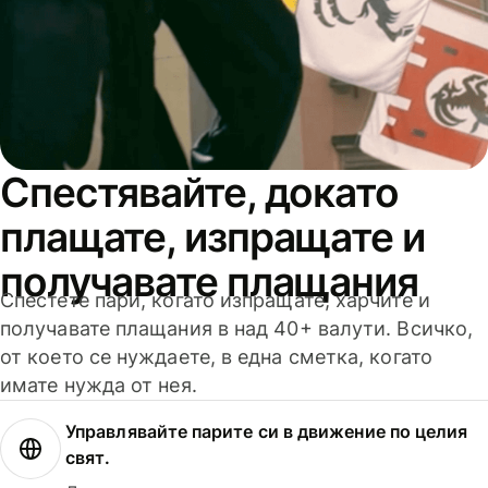
Спестявайте, докато
плащате, изпращате и
получавате плащания
Спестете пари, когато изпращате, харчите и
получавате плащания в над 40+ валути. Всичко,
от което се нуждаете, в една сметка, когато
имате нужда от нея.
Управлявайте парите си в движение по целия
свят.