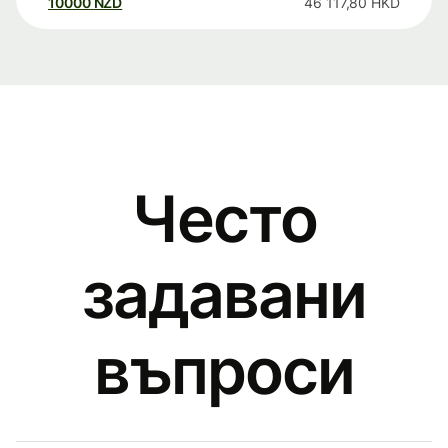
10000
NZD
46 117,80
HKD
Често
задавани
въпроси