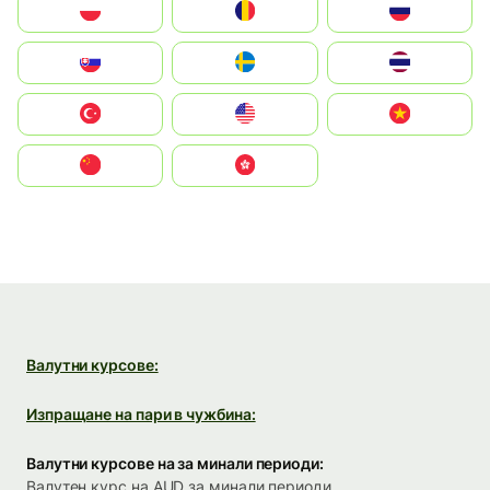
Polska
România
Россия
Slovensko
Ruoŧŧa
ไทย
Türkiye
United States
Vietnam
中国
中國香港特別行政區
Валутни курсове:
Изпращане на пари в чужбина:
Валутни курсове на за минали периоди:
Валутен курс на AUD за минали периоди