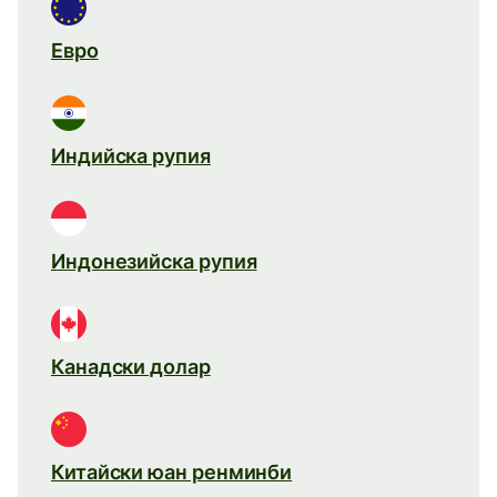
Евро
Индийска рупия
Индонезийска рупия
Канадски долар
Китайски юан ренминби