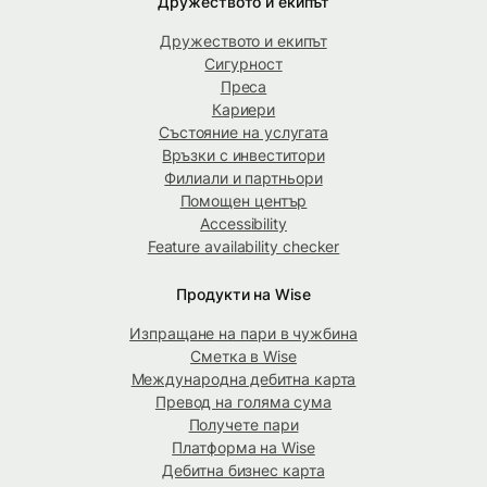
Дружеството и екипът
Дружеството и екипът
Сигурност
Преса
Кариери
Състояние на услугата
Връзки с инвеститори
Филиали и партньори
Помощен център
Accessibility
Feature availability checker
Продукти на Wise
Изпращане на пари в чужбина
Сметка в Wise
Международна дебитна карта
Превод на голяма сума
Получете пари
Платформа на Wise
Дебитна бизнес карта