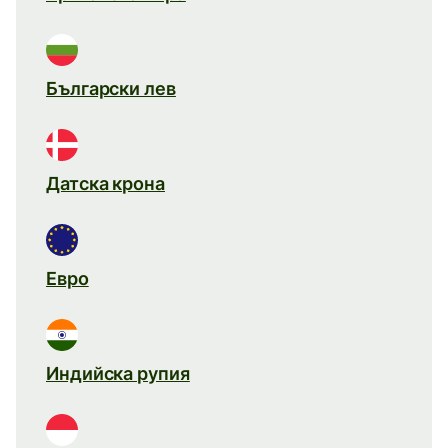
Български лев
Датска крона
Евро
Индийска рупия