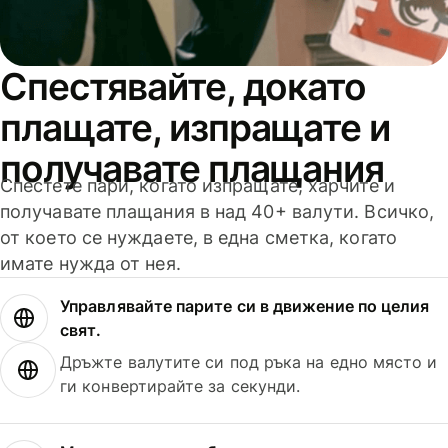
Спестявайте, докато
плащате, изпращате и
получавате плащания
Спестете пари, когато изпращате, харчите и
получавате плащания в над 40+ валути. Всичко,
от което се нуждаете, в една сметка, когато
имате нужда от нея.
Управлявайте парите си в движение по целия
свят.
Дръжте валутите си под ръка на едно място и
ги конвертирайте за секунди.