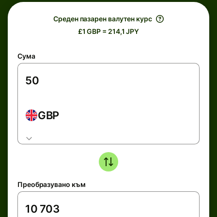
Среден пазарен валутен курс
£1 GBP = 214,1 JPY
Сума
GBP
Преобразувано към