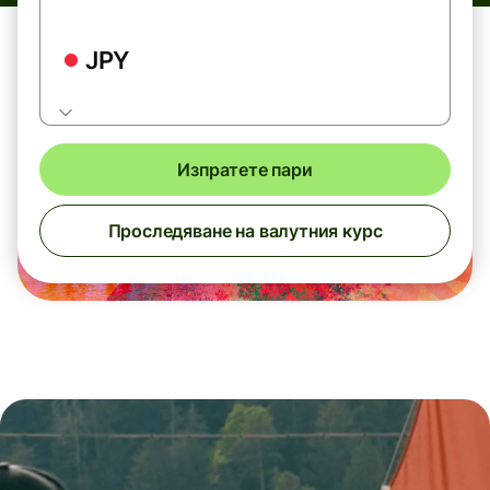
JPY
Изпратете пари
Проследяване на валутния курс