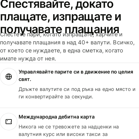
Спестявайте, докато
плащате, изпращате и
получавате плащания
Спестете пари, когато изпращате, харчите и
получавате плащания в над 40+ валути. Всичко,
от което се нуждаете, в една сметка, когато
имате нужда от нея.
Управлявайте парите си в движение по целия
свят.
Дръжте валутите си под ръка на едно място и
ги конвертирайте за секунди.
Международна дебитна карта
Никога не се тревожете за надценки на
валутния курс или високи такси за