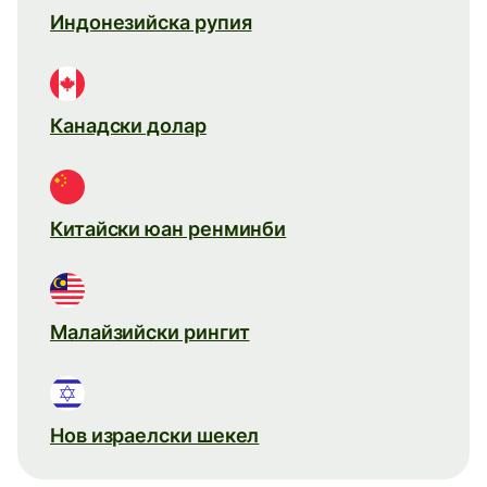
Индонезийска рупия
Канадски долар
Китайски юан ренминби
Малайзийски рингит
Нов израелски шекел