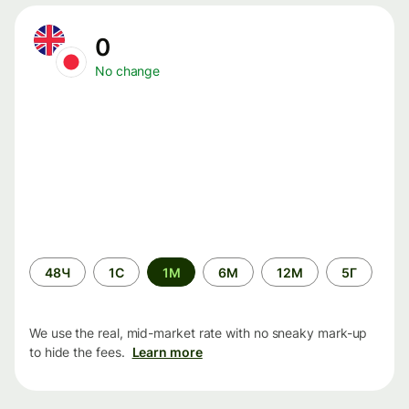
0
No change
Time
48Ч
1С
1М
6М
12М
5Г
period
We use the real, mid-market rate with no sneaky mark-up
to hide the fees.
Learn more