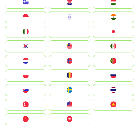
Greece
Hrvatska
Magyarország
Indonesia
Israel
India
Italia
JA
Japan
South Korea
Malay
Mexico
Nederland
Norge
Portugal
Polska
România
Россия
Slovensko
Ruoŧŧa
ไทย
Türkiye
United States
Vietnam
中国
中國香港特別行政區