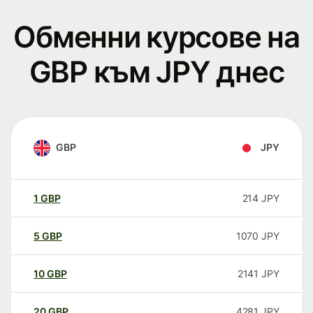
Обменни курсове на
GBP към JPY днес
GBP
JPY
1
GBP
214
JPY
5
GBP
1070
JPY
10
GBP
2141
JPY
20
GBP
4281
JPY