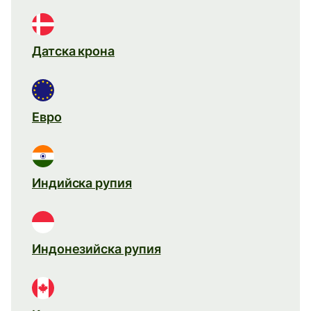
Датска крона
Евро
Индийска рупия
Индонезийска рупия