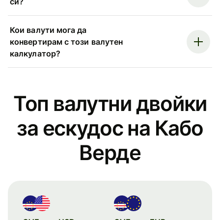
си?
Кои валути мога да
конвертирам с този валутен
калкулатор?
Топ валутни двойки
за ескудос на Кабо
Верде