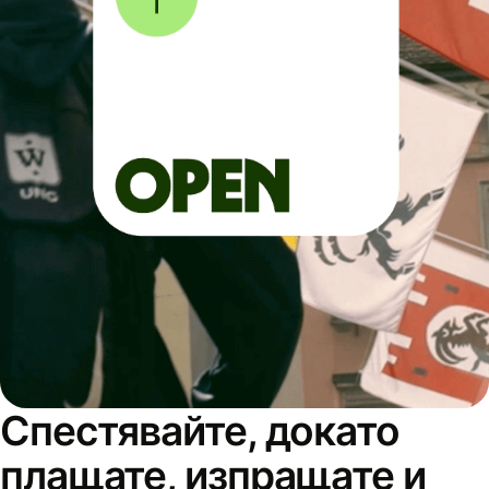
Спестявайте, докато
плащате, изпращате и