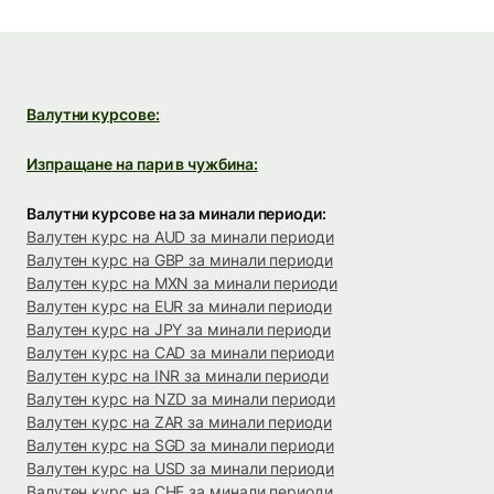
Валутни курсове:
Изпращане на пари в чужбина:
Валутни курсове на за минали периоди:
Валутен курс на AUD за минали периоди
Валутен курс на GBP за минали периоди
Валутен курс на MXN за минали периоди
Валутен курс на EUR за минали периоди
Валутен курс на JPY за минали периоди
Валутен курс на CAD за минали периоди
Валутен курс на INR за минали периоди
Валутен курс на NZD за минали периоди
Валутен курс на ZAR за минали периоди
Валутен курс на SGD за минали периоди
Валутен курс на USD за минали периоди
Валутен курс на CHF за минали периоди