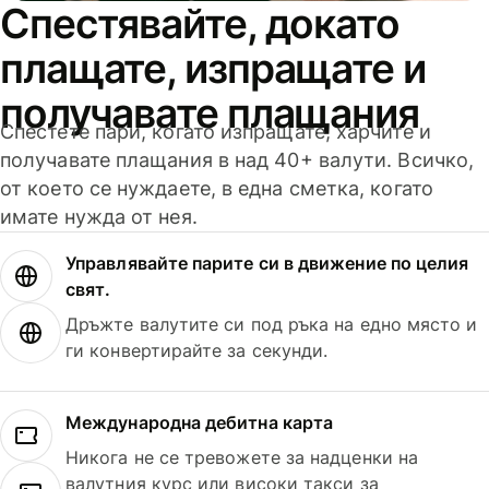
Спестявайте, докато
плащате, изпращате и
получавате плащания
Спестете пари, когато изпращате, харчите и
получавате плащания в над 40+ валути. Всичко,
от което се нуждаете, в една сметка, когато
имате нужда от нея.
Управлявайте парите си в движение по целия
свят.
Дръжте валутите си под ръка на едно място и
ги конвертирайте за секунди.
Международна дебитна карта
Никога не се тревожете за надценки на
валутния курс или високи такси за