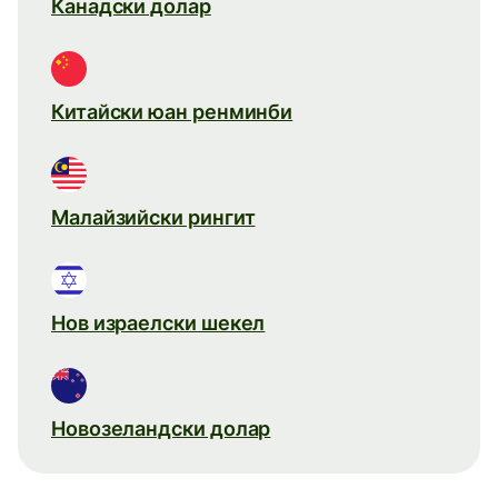
Канадски долар
Китайски юан ренминби
Малайзийски рингит
Нов израелски шекел
Новозеландски долар