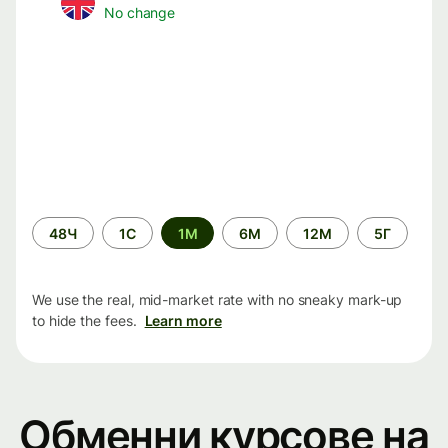
No change
Time
48Ч
1С
1М
6М
12М
5Г
period
We use the real, mid-market rate with no sneaky mark-up
to hide the fees.
Learn more
Обменни курсове на