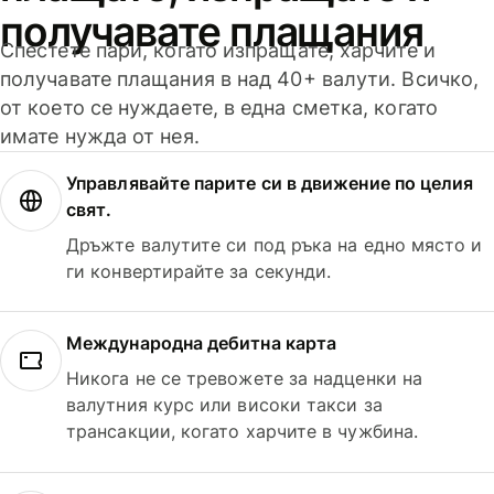
получавате плащания
Спестете пари, когато изпращате, харчите и
получавате плащания в над 40+ валути. Всичко,
от което се нуждаете, в една сметка, когато
имате нужда от нея.
Управлявайте парите си в движение по целия
свят.
Дръжте валутите си под ръка на едно място и
ги конвертирайте за секунди.
Международна дебитна карта
Никога не се тревожете за надценки на
валутния курс или високи такси за
трансакции, когато харчите в чужбина.