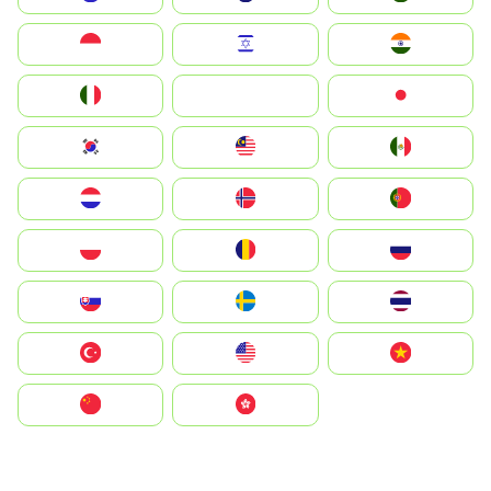
Indonesia
Israel
India
Italia
JA
Japan
South Korea
Malay
Mexico
Nederland
Norge
Portugal
Polska
România
Россия
Slovensko
Ruoŧŧa
ไทย
Türkiye
United States
Vietnam
中国
中國香港特別行政區