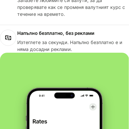
Запазете любимите си валути, за да
проверявате как се променя валутният курс с
течение на времето.
Напълно безплатно, без реклами
Изтеглете за секунди. Напълно безплатно е и
няма досадни реклами.