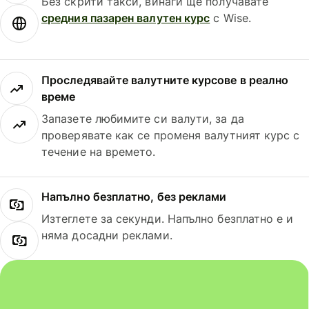
Без скрити такси, винаги ще получавате
средния пазарен валутен курс
с Wise.
Проследявайте валутните курсове в реално
време
Запазете любимите си валути, за да
проверявате как се променя валутният курс с
течение на времето.
Напълно безплатно, без реклами
Изтеглете за секунди. Напълно безплатно е и
няма досадни реклами.