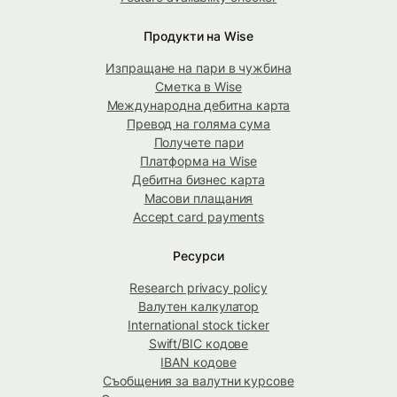
Продукти на Wise
Изпращане на пари в чужбина
Сметка в Wise
Международна дебитна карта
Превод на голяма сума
Получете пари
Платформа на Wise
Дебитна бизнес карта
Масови плащания
Accept card payments
Ресурси
Research privacy policy
Валутен калкулатор
International stock ticker
Swift/BIC кодове
IBAN кодове
Съобщения за валутни курсове