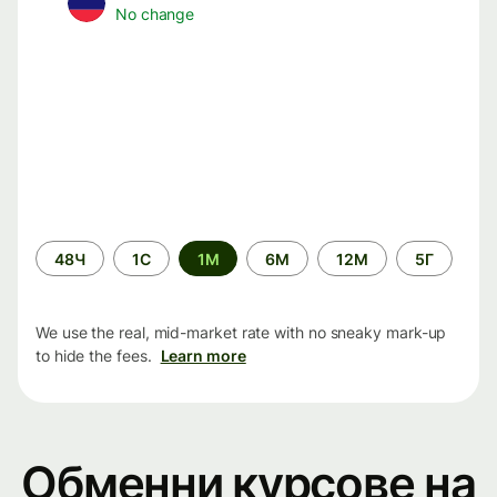
No change
Time
48Ч
1С
1М
6М
12М
5Г
period
We use the real, mid-market rate with no sneaky mark-up
to hide the fees.
Learn more
Обменни курсове на