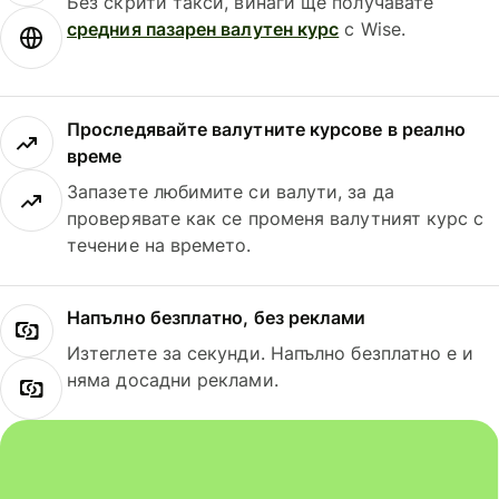
Без скрити такси, винаги ще получавате
средния пазарен валутен курс
с Wise.
Проследявайте валутните курсове в реално
време
Запазете любимите си валути, за да
проверявате как се променя валутният курс с
течение на времето.
Напълно безплатно, без реклами
Изтеглете за секунди. Напълно безплатно е и
няма досадни реклами.