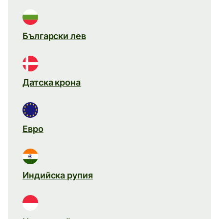
Български лев
Датска крона
Евро
Индийска рупия