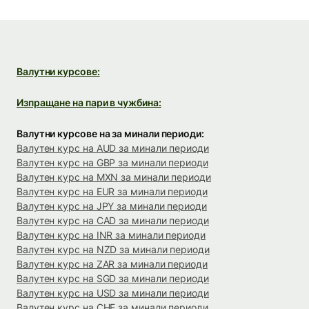
Валутни курсове:
Изпращане на пари в чужбина:
Валутни курсове на за минали периоди:
Валутен курс на AUD за минали периоди
Валутен курс на GBP за минали периоди
Валутен курс на MXN за минали периоди
Валутен курс на EUR за минали периоди
Валутен курс на JPY за минали периоди
Валутен курс на CAD за минали периоди
Валутен курс на INR за минали периоди
Валутен курс на NZD за минали периоди
Валутен курс на ZAR за минали периоди
Валутен курс на SGD за минали периоди
Валутен курс на USD за минали периоди
Валутен курс на CHF за минали периоди