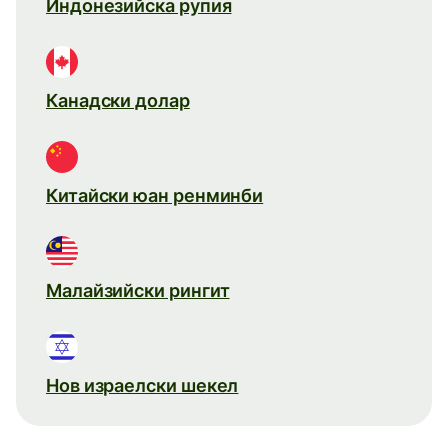
Индонезийска рупия
Канадски долар
Китайски юан ренминби
Малайзийски рингит
Нов израелски шекел