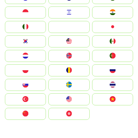
Indonesia
Israel
India
Italia
JA
Japan
South Korea
Malay
Mexico
Nederland
Norge
Portugal
Polska
România
Россия
Slovensko
Ruoŧŧa
ไทย
Türkiye
United States
Vietnam
中国
中國香港特別行政區