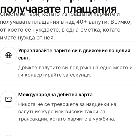
получавате плащания
Спестете пари, когато изпращате, харчите и
получавате плащания в над 40+ валути. Всичко,
от което се нуждаете, в една сметка, когато
имате нужда от нея.
Управлявайте парите си в движение по целия
свят.
Дръжте валутите си под ръка на едно място и
ги конвертирайте за секунди.
Международна дебитна карта
Никога не се тревожете за надценки на
валутния курс или високи такси за
трансакции, когато харчите в чужбина.