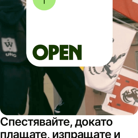
Спестявайте, докато
плащате, изпращате и