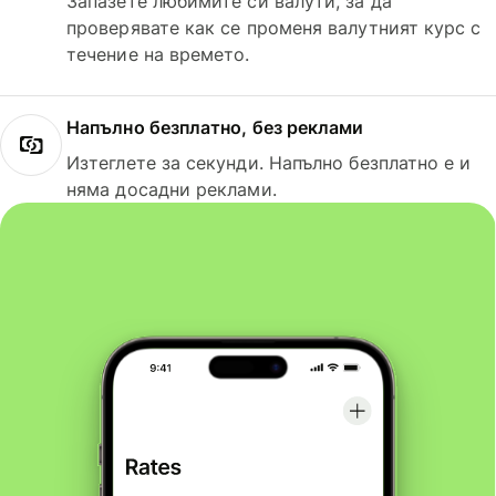
Запазете любимите си валути, за да
проверявате как се променя валутният курс с
течение на времето.
Напълно безплатно, без реклами
Изтеглете за секунди. Напълно безплатно е и
няма досадни реклами.