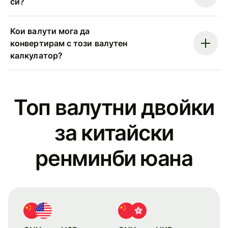
си?
Кои валути мога да
конвертирам с този валутен
калкулатор?
Топ валутни двойки
за китайски
ренминби юана