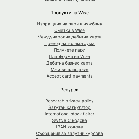
Продукти на Wise
Изпращане на пари в чужбина
Сметка в Wise
Международна дебитна карта
Превод на голяма сума
Получете пари
Платформа на Wise
Дебитна бизнес карта
Масови плащания
Accept card payments
Ресурси
Research privacy policy
Валутен калкулатор
International stock ticker
Swift/BIC кодове
IBAN кодове
Съобщения за валутни курсове