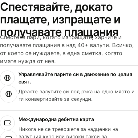
Спестявайте, докато
плащате, изпращате и
получавате плащания
Спестете пари, когато изпращате, харчите и
получавате плащания в над 40+ валути. Всичко,
от което се нуждаете, в една сметка, когато
имате нужда от нея.
Управлявайте парите си в движение по целия
свят.
Дръжте валутите си под ръка на едно място и
ги конвертирайте за секунди.
Международна дебитна карта
Никога не се тревожете за надценки на
валутния курс или високи такси за