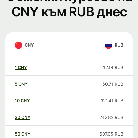
CNY към RUB днес
CNY
RUB
1
CNY
12,14
RUB
5
CNY
60,71
RUB
10
CNY
121,41
RUB
20
CNY
242,82
RUB
50
CNY
607,05
RUB