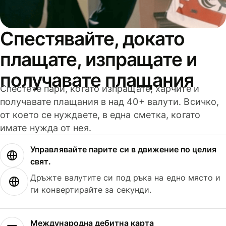
Спестявайте, докато
плащате, изпращате и
получавате плащания
Спестете пари, когато изпращате, харчите и
получавате плащания в над 40+ валути. Всичко,
от което се нуждаете, в една сметка, когато
имате нужда от нея.
Управлявайте парите си в движение по целия
свят.
Дръжте валутите си под ръка на едно място и
ги конвертирайте за секунди.
Международна дебитна карта