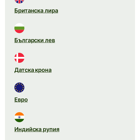
Британска лира
Български лев
Датска крона
Евро
Индийска рупия