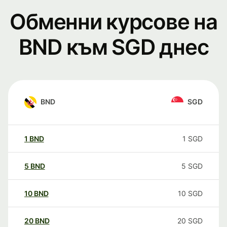
Обменни курсове на
BND към SGD днес
BND
SGD
1
BND
1
SGD
5
BND
5
SGD
10
BND
10
SGD
20
BND
20
SGD