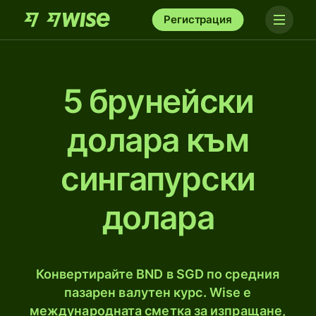
Регистрация
5 брунейски
доларa към
сингапурски
долара
Конвертирайте BND в SGD по средния
пазарен валутен курс. Wise е
международната сметка за изпращане,