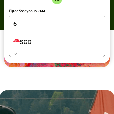
Преобразувано към
SGD