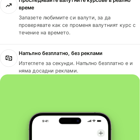
Проследявайте валутните курсове в реално
време
Запазете любимите си валути, за да
проверявате как се променя валутният курс с
течение на времето.
Напълно безплатно, без реклами
Изтеглете за секунди. Напълно безплатно е и
няма досадни реклами.