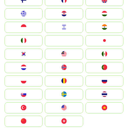
Suomi
France
United Kingdom
Greece
Hrvatska
Magyarország
Indonesia
Israel
India
Italia
JA
Japan
South Korea
Malay
Mexico
Nederland
Norge
Portugal
Polska
România
Россия
Slovensko
Ruoŧŧa
ไทย
Türkiye
United States
Vietnam
中国
中國香港特別行政區