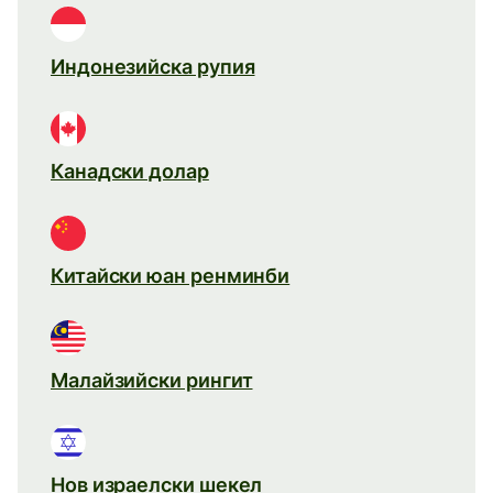
Индонезийска рупия
Канадски долар
Китайски юан ренминби
Малайзийски рингит
Нов израелски шекел