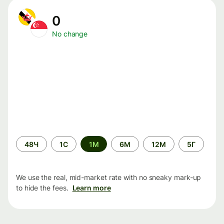
0
No change
Time
48Ч
1С
1М
6М
12М
5Г
period
We use the real, mid-market rate with no sneaky mark-up
to hide the fees.
Learn more