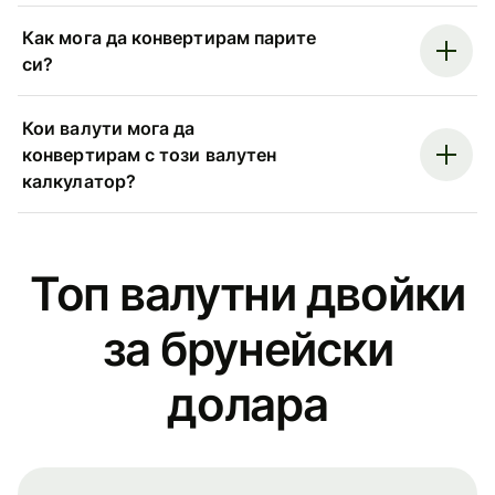
Как мога да конвертирам парите
си?
Кои валути мога да
конвертирам с този валутен
калкулатор?
Топ валутни двойки
за брунейски
доларa