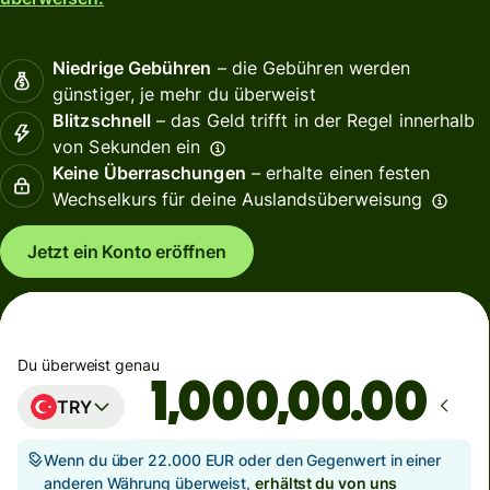
Niedrige Gebühren
– die Gebühren werden
günstiger, je mehr du überweist
Blitzschnell
– das Geld trifft in der Regel innerhalb
von Sekunden ein
Keine Überraschungen
– erhalte einen festen
Wechselkurs für deine Auslandsüberweisung
Jetzt ein Konto eröffnen
Du überweist genau
.00
TRY
Wenn du über 22.000 EUR oder den Gegenwert in einer
anderen Währung überweist,
erhältst du von uns