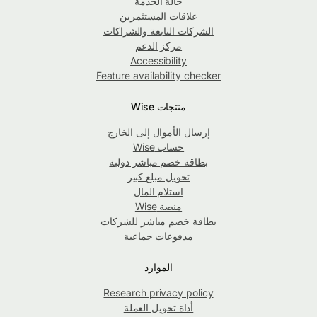
حالة الخدمة
علاقات المستثمرين
الشركات التابعة والشراكات
مركز الدعم
Accessibility
Feature availability checker
منتجات Wise
إرسال الأموال إلى الخارج
حساب Wise
بطاقة خصم مباشر دولية
تحويل مبلغ كبير
استلام المال
منصة Wise
بطاقة خصم مباشر للشركات
مدفوعات جماعية
الموارد
Research privacy policy
أداة تحويل العملة