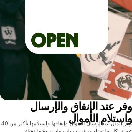
ر عند الإنفاق والإرسال
ستلام الأموال
وفّر المال عند إرسال الأموال وإنفاقها واستلامها بأكثر من 40
لة. كل ما تحتاجه، في حساب واحد، وقتما تشاء.