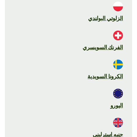
الزلوتي البولندي
الفرنك السويسري
الكرونا السويدية
اليورو
جنيه استرليني