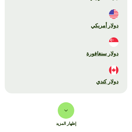
دولار أمريكي
دولار سنغافورة
دولار كندي
إظهار المزيد