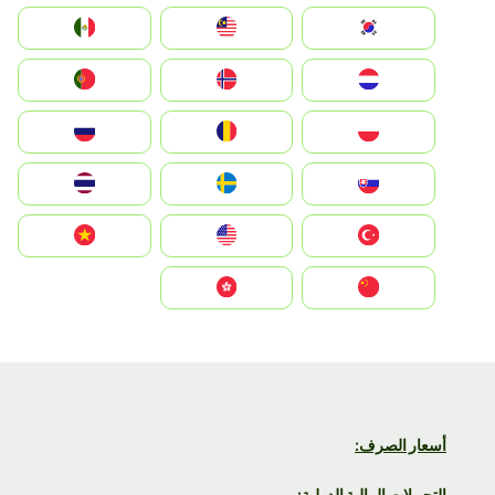
South Korea
Malay
Mexico
Nederland
Norge
Portugal
Polska
România
Россия
Slovensko
Ruoŧŧa
ไทย
Türkiye
United States
Vietnam
中国
中國香港特別行政區
أسعار الصرف:
التحويلات المالية الدولية: