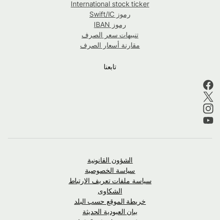
International stock ticker
رموز Swift/IC
رموز IBAN
تنبيهات سعر الصرف
مقارنة أسعار الصرف
تابعنا
الشؤون القانونية
سياسة الخصوصية
سياسة ملفات تعريف الارتباط
الشكاوى
خريطة الموقع حسب البلد
بيان العبودية الحديثة