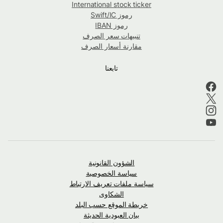
International stock ticker
رموز Swift/IC
رموز IBAN
تنبيهات سعر الصرف
مقارنة أسعار الصرف
تابعنا
الشؤون القانونية
سياسة الخصوصية
سياسة ملفات تعريف الارتباط
الشكاوى
خريطة الموقع حسب البلد
بيان العبودية الحديثة