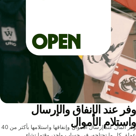
ر عند الإنفاق والإرسال
ستلام الأموال
وفّر المال عند إرسال الأموال وإنفاقها واستلامها بأكثر من 40
لة. كل ما تحتاجه، في حساب واحد، وقتما تشاء.