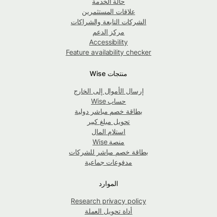
حالة الخدمة
علاقات المستثمرين
الشركات التابعة والشراكات
مركز الدعم
Accessibility
Feature availability checker
منتجات Wise
إرسال الأموال إلى الخارج
حساب Wise
بطاقة خصم مباشر دولية
تحويل مبلغ كبير
استلام المال
منصة Wise
بطاقة خصم مباشر للشركات
مدفوعات جماعية
الموارد
Research privacy policy
أداة تحويل العملة