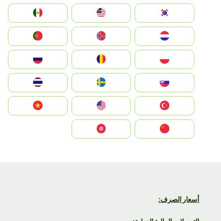
South Korea
Malay
Mexico
Nederland
Norge
Portugal
Polska
România
Россия
Slovensko
Ruoŧŧa
ไทย
Türkiye
United States
Vietnam
中国
中國香港特別行政區
أسعار الصرف: