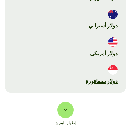
دولار أسترالي
دولار أمريكي
دولار سنغافورة
إظهار المزيد