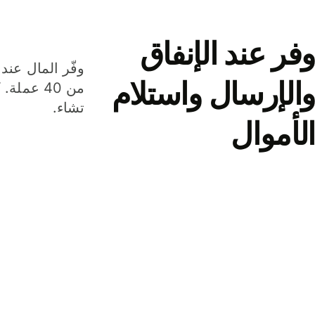
وفر عند الإنفاق
وفّر المال عند 
والإرسال واستلام
من 40 عم
تشاء.
الأموال