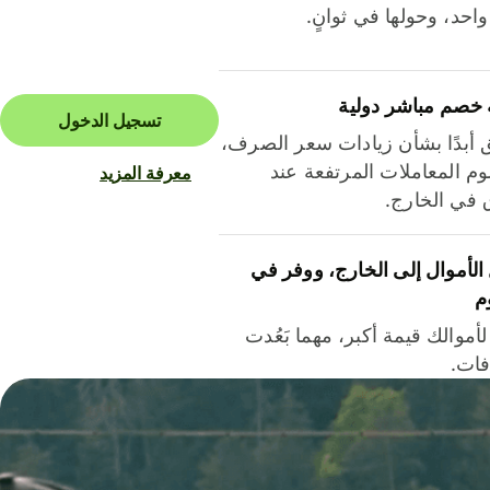
احد، وحولها في ثوانٍ.
 خصم مباشر دولية
تسجيل الدخول
ق أبدًا بشأن زيادات سعر الصرف،
م المعاملات المرتفعة عند
معرفة المزيد
ق في الخارج.
لأموال إلى الخارج، ووفر في
م
أموالك قيمة أكبر، مهما بَعُدت
فات.