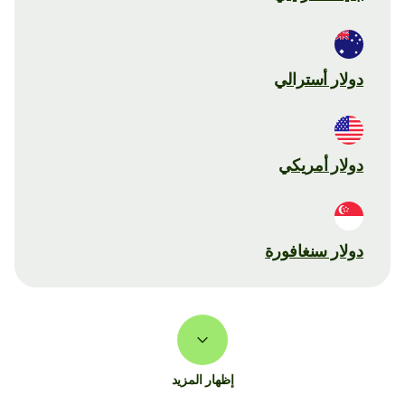
دولار أسترالي
دولار أمريكي
دولار سنغافورة
إظهار المزيد