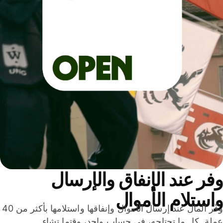
ر عند الإنفاق والإرسال
ستلام الأموال
وفّر المال عند إرسال الأموال وإنفاقها واستلامها بأكثر من 40
لة. كل ما تحتاجه، في حساب واحد، وقتما تشاء.