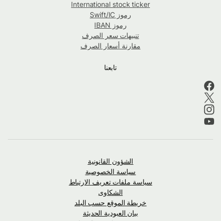
International stock ticker
رموز Swift/IC
رموز IBAN
تنبيهات سعر الصرف
مقارنة أسعار الصرف
تابعنا
الشؤون القانونية
سياسة الخصوصية
سياسة ملفات تعريف الارتباط
الشكاوى
خريطة الموقع حسب البلد
بيان العبودية الحديثة