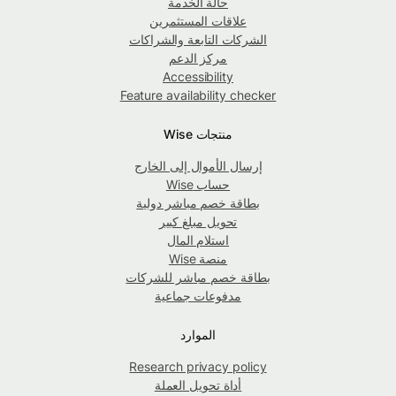
حالة الخدمة
علاقات المستثمرين
الشركات التابعة والشراكات
مركز الدعم
Accessibility
Feature availability checker
منتجات Wise
إرسال الأموال إلى الخارج
حساب Wise
بطاقة خصم مباشر دولية
تحويل مبلغ كبير
استلام المال
منصة Wise
بطاقة خصم مباشر للشركات
مدفوعات جماعية
الموارد
Research privacy policy
أداة تحويل العملة