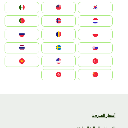
South Korea
Malay
Mexico
Nederland
Norge
Portugal
Polska
România
Россия
Slovensko
Ruoŧŧa
ไทย
Türkiye
United States
Vietnam
中国
中國香港特別行政區
أسعار الصرف: