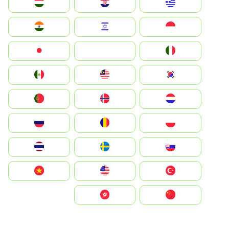
Greece
Hrvatska
Magyarország
Indonesia
Israel
India
Italia
JA
Japan
South Korea
Malay
Mexico
Nederland
Norge
Portugal
Polska
România
Россия
Slovensko
Ruoŧŧa
ไทย
Türkiye
United States
Vietnam
中国
中國香港特別行政區