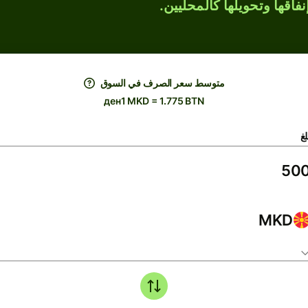
فاقها وتحويلها كالمحليين.
متوسط ​​سعر الصرف في السوق
ден1 MKD = 1.775 BTN
لغ
MKD