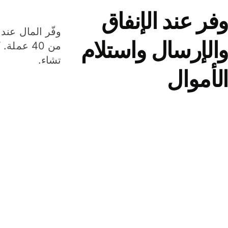
وفر عند الإنفاق
وفّر المال عند 
والإرسال واستلام
من 40 عم
تشاء.
الأموال