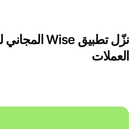
نزّل تطبيق Wise الم
العملات