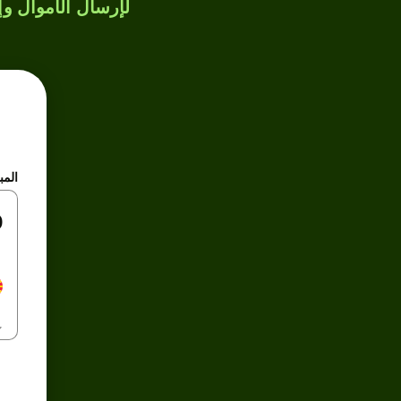
لإرسال الأموال وإن
المب