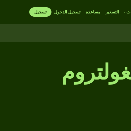
ات
التسعير
مساعدة
تسجيل الدخول
تسجيل
نغولتروم