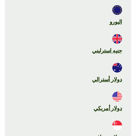
اليورو
جنيه استرليني
دولار أسترالي
دولار أمريكي