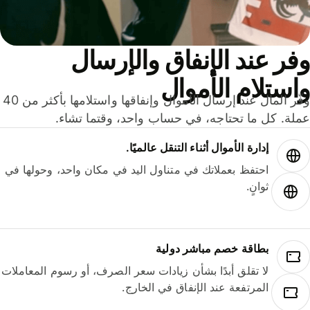
ر عند الإنفاق والإرسال
ستلام الأموال
وفّر المال عند إرسال الأموال وإنفاقها واستلامها بأكثر من 40
لة. كل ما تحتاجه، في حساب واحد، وقتما تشاء.
إدارة الأموال أثناء التنقل عالميًا.
احتفظ بعملاتك في متناول اليد في مكان واحد، وحولها في
ثوانٍ.
بطاقة خصم مباشر دولية
لا تقلق أبدًا بشأن زيادات سعر الصرف، أو رسوم المعاملات
المرتفعة عند الإنفاق في الخارج.