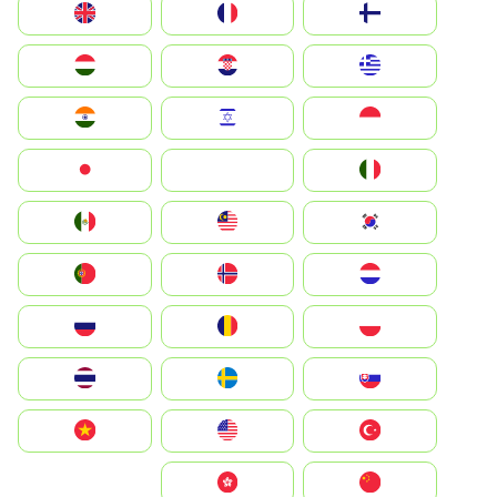
Suomi
France
United Kingdom
Greece
Hrvatska
Magyarország
Indonesia
Israel
India
Italia
JA
Japan
South Korea
Malay
Mexico
Nederland
Norge
Portugal
Polska
România
Россия
Slovensko
Ruoŧŧa
ไทย
Türkiye
United States
Vietnam
中国
中國香港特別行政區