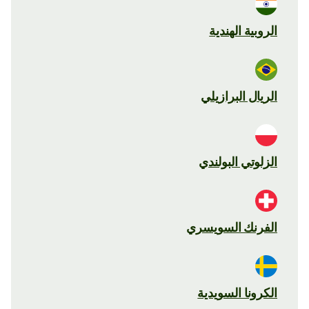
الروبية الهندية
الريال البرازيلي
الزلوتي البولندي
الفرنك السويسري
الكرونا السويدية