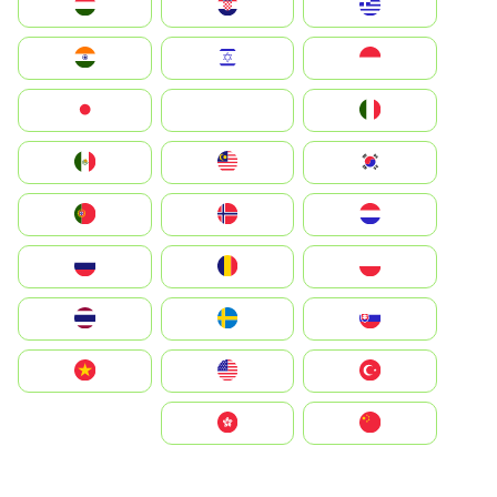
Greece
Hrvatska
Magyarország
Indonesia
Israel
India
Italia
JA
Japan
South Korea
Malay
Mexico
Nederland
Norge
Portugal
Polska
România
Россия
Slovensko
Ruoŧŧa
ไทย
Türkiye
United States
Vietnam
中国
中國香港特別行政區