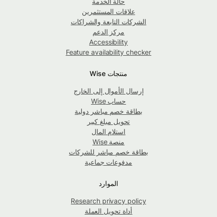
حالة الخدمة
علاقات المستثمرين
الشركات التابعة والشراكات
مركز الدعم
Accessibility
Feature availability checker
منتجات Wise
إرسال الأموال إلى الخارج
حساب Wise
بطاقة خصم مباشر دولية
تحويل مبلغ كبير
استلام المال
منصة Wise
بطاقة خصم مباشر للشركات
مدفوعات جماعية
الموارد
Research privacy policy
أداة تحويل العملة