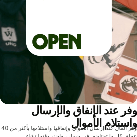
ر عند الإنفاق والإرسال
ستلام الأموال
وفّر المال عند إرسال الأموال وإنفاقها واستلامها بأكثر من 40
لة. كل ما تحتاجه، في حساب واحد، وقتما تشاء.