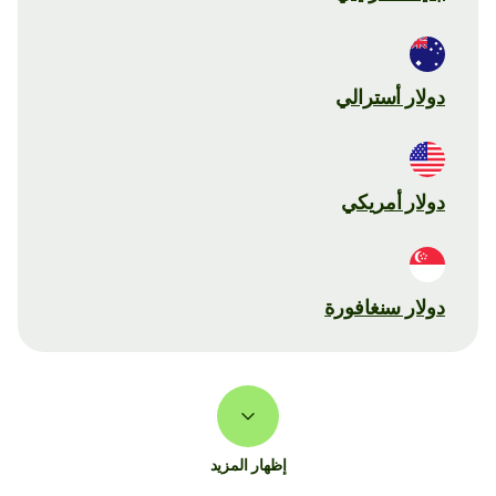
دولار أسترالي
دولار أمريكي
دولار سنغافورة
إظهار المزيد