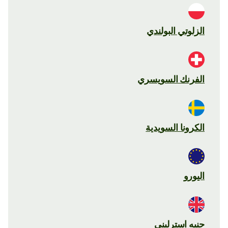
الزلوتي البولندي
الفرنك السويسري
الكرونا السويدية
اليورو
جنيه استرليني