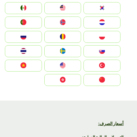
South Korea
Malay
Mexico
Nederland
Norge
Portugal
Polska
România
Россия
Slovensko
Ruoŧŧa
ไทย
Türkiye
United States
Vietnam
中国
中國香港特別行政區
أسعار الصرف: