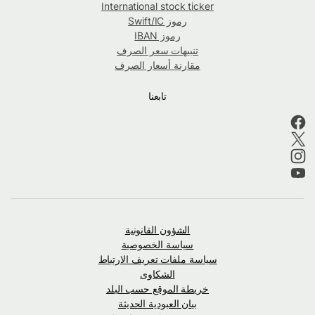
International stock ticker
رموز Swift/IC
رموز IBAN
تنبيهات سعر الصرف
مقارنة أسعار الصرف
تابعنا
الشؤون القانونية
سياسة الخصوصية
سياسة ملفات تعريف الارتباط
الشكاوى
خريطة الموقع حسب البلد
بيان العبودية الحديثة