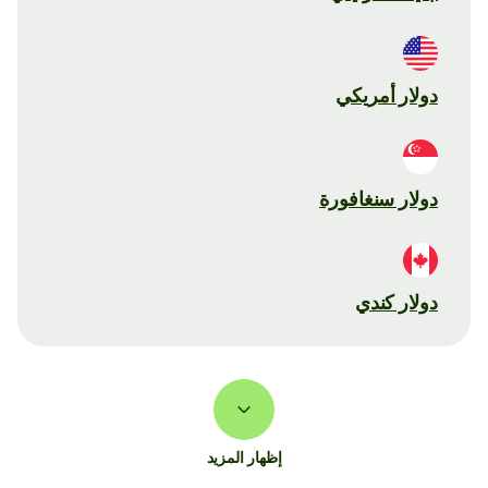
دولار أمريكي
دولار سنغافورة
دولار كندي
إظهار المزيد