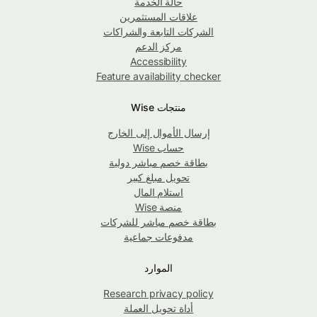
حالة الخدمة
علاقات المستثمرين
الشركات التابعة والشراكات
مركز الدعم
Accessibility
Feature availability checker
منتجات Wise
إرسال الأموال إلى الخارج
حساب Wise
بطاقة خصم مباشر دولية
تحويل مبلغ كبير
استلام المال
منصة Wise
بطاقة خصم مباشر للشركات
مدفوعات جماعية
الموارد
Research privacy policy
أداة تحويل العملة