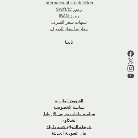
International stock ticker
رموز Swift/IC
رموز IBAN
تنبيهات سعر الصرف
مقارنة أسعار الصرف
تابعنا
الشؤون القانونية
سياسة الخصوصية
سياسة ملفات تعريف الارتباط
الشكاوى
خريطة الموقع حسب البلد
بيان العبودية الحديثة