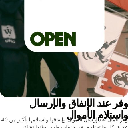
ر عند الإنفاق والإرسال
ستلام الأموال
وفّر المال عند إرسال الأموال وإنفاقها واستلامها بأكثر من 40
لة. كل ما تحتاجه، في حساب واحد، وقتما تشاء.