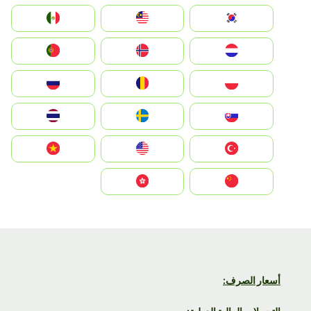
South Korea
Malay
Mexico
Nederland
Norge
Portugal
Polska
România
Россия
Slovensko
Ruoŧŧa
ไทย
Türkiye
United States
Vietnam
中国
中國香港特別行政區
أسعار الصرف: