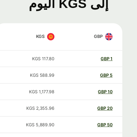
إلى KGS اليوم
KGS
GBP
KGS
117.80
GBP
1
KGS
588.99
GBP
5
KGS
1,177.98
GBP
10
KGS
2,355.96
GBP
20
KGS
5,889.90
GBP
50