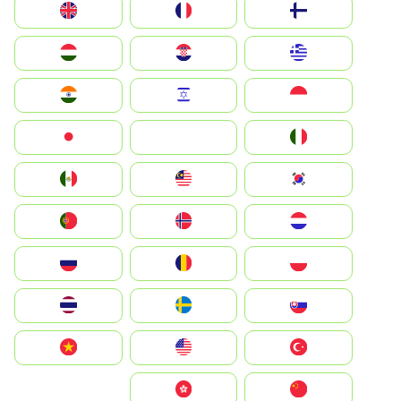
Suomi
France
United Kingdom
Greece
Hrvatska
Magyarország
Indonesia
Israel
India
Italia
JA
Japan
South Korea
Malay
Mexico
Nederland
Norge
Portugal
Polska
România
Россия
Slovensko
Ruoŧŧa
ไทย
Türkiye
United States
Vietnam
中国
中國香港特別行政區