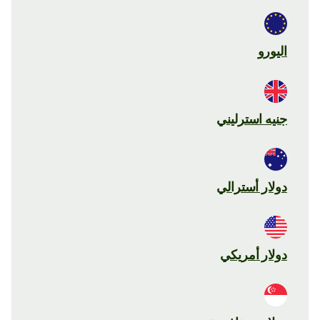
اليورو
جنيه استرليني
دولار أسترالي
دولار أمريكي