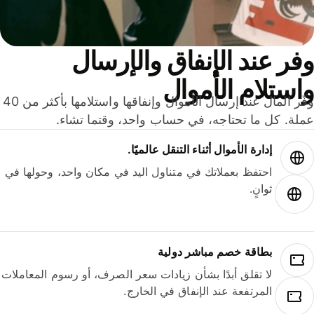
ر عند الإنفاق والإرسال
ستلام الأموال
وفّر المال عند إرسال الأموال وإنفاقها واستلامها بأكثر من 40
لة. كل ما تحتاجه، في حساب واحد، وقتما تشاء.
إدارة الأموال أثناء التنقل عالميًا.
احتفظ بعملاتك في متناول اليد في مكان واحد، وحولها في
ثوانٍ.
بطاقة خصم مباشر دولية
لا تقلق أبدًا بشأن زيادات سعر الصرف، أو رسوم المعاملات
المرتفعة عند الإنفاق في الخارج.