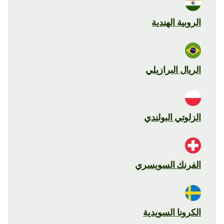
الروبية الهندية
الريال البرازيلي
الزلوتي البولندي
الفرنك السويسري
الكرونا السويدية